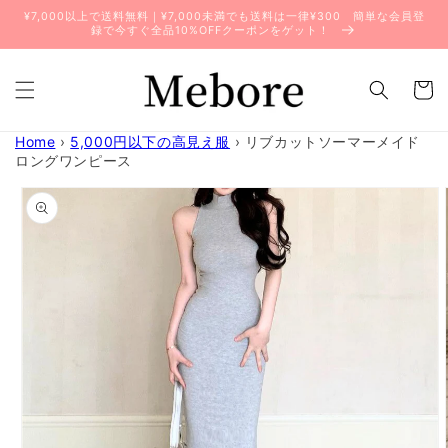
コンテ
¥7,000以上で送料無料｜¥7,000未満でも送料は一律¥300 簡単な会員登
ンツに
録で今すぐ全品10%OFFクーポンをゲット！
進む
カ
ー
ト
Home
›
5,000円以下の高見え服
›
リブカットソーマーメイド
ロングワンピース
商品情
報にス
キップ