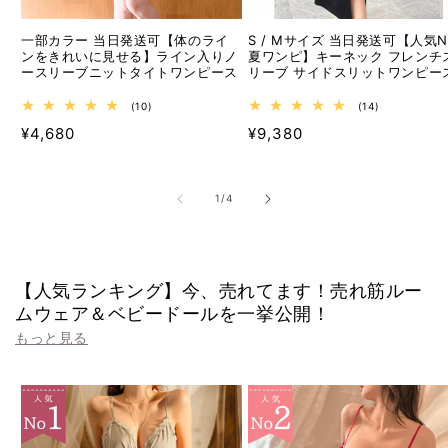
一部カラー 当日発送可【体のライ
S / Mサイズ 当日発送可【人気No
ンをきれいに見せる】ライン入りノ
夏ワンピ】キーネック フレンチ
ースリーブニットタイトワンピース
リーブ サイドスリットワンピー
10
14
(10)
(14)
レ
レ
通
通
¥4,680
¥9,380
ビ
ビ
ュ
ュ
常
常
ー
ー
価
価
数
数
の
の
格
格
の
1
/
4
合
合
計
計
【人気ランキング】今、売れてます！売れ筋ルー
ムウェア＆ベビードールを一挙公開！
もっと見る