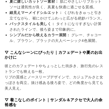
減
増
夏に嬉しいカットソー素材：
肌にやさしいリブカット
ら
や
ソーは通気性が良く、真夏も快適に過ごせる質感。
す
す
細見えマーメイドシルエット：
くびれをきゅっと引き
立てながら、裾にかけてふわっと広がる絶妙バランス。
バックスタイルも美しく：
タイトになりすぎない計算
されたラインで、後ろ姿まで印象的に。
シンプルだから映えるカラー展開：
グレー、チャコー
ル、ブラウン、ブラックの大人ベーシック4色展開。
▽ こんなシーンにぴったり｜カフェデートや夏のお出
かけに
彼とのカフェデートやちょっとした街歩き、旅行先のレス
トランでも映える一枚。
リブの質感とノースリーブデザインで、カジュアルさと女
っぽさを両立。抜け感ある後ろ姿で、どの角度から見ても
美人見え。
▽ 着こなしのポイント｜サンダル＆アクセで大人の余
裕感を