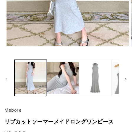
モ
ー
ダ
ル
で
メ
デ
ィ
ア
(1)
を
開
Mebore
く
リブカットソーマーメイドロングワンピース