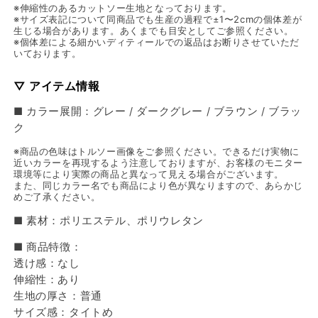
※伸縮性のあるカットソー生地となっております。
※サイズ表記について同商品でも生産の過程で±1〜2cmの個体差が
生じる場合があります。あくまでも目安としてご参照ください。
※個体差による細かいディティールでの返品はお断りさせていただ
いております。
▽ アイテム情報
■ カラー展開：グレー / ダークグレー / ブラウン / ブラッ
ク
※商品の色味はトルソー画像をご参照ください。できるだけ実物に
近いカラーを再現するよう注意しておりますが、お客様のモニター
環境等により実際の商品と異なって見える場合がございます。
また、同じカラー名でも商品により色が異なりますので、あらかじ
めご了承ください。
■ 素材：ポリエステル、ポリウレタン
■ 商品特徴：
透け感：なし
伸縮性：あり
生地の厚さ：普通
サイズ感：タイトめ