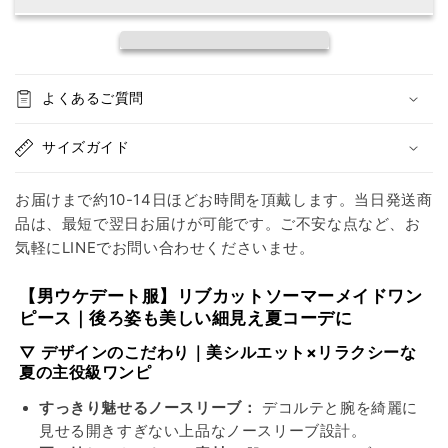
ー
ー
マ
マ
ー
ー
メ
メ
よくあるご質問
イ
イ
ド
ド
サイズガイド
ロ
ロ
ン
ン
お届けまで約10-14日ほどお時間を頂戴します。当日発送商
グ
グ
品は、最短で翌日お届けが可能です。ご不安な点など、お
ワ
ワ
気軽にLINEでお問い合わせくださいませ。
ン
ン
ピ
ピ
【男ウケデート服】リブカットソーマーメイドワン
ー
ー
ピース｜後ろ姿も美しい細見え夏コーデに
ス
ス
▽ デザインのこだわり｜美シルエット×リラクシーな
の
の
夏の主役級ワンピ
数
数
量
量
すっきり魅せるノースリーブ：
デコルテと腕を綺麗に
を
を
見せる開きすぎない上品なノースリーブ設計。