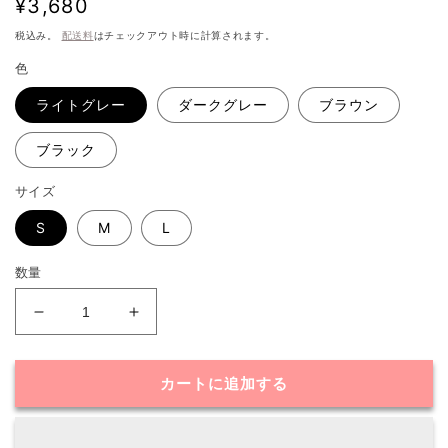
通
¥3,680
常
税込み。
配送料
はチェックアウト時に計算されます。
価
色
格
ライトグレー
ダークグレー
ブラウン
ブラック
サイズ
S
M
L
数量
リ
リ
ブ
ブ
カ
カ
カートに追加する
ッ
ッ
ト
ト
ソ
ソ