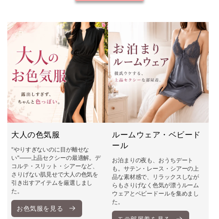
大人の色気服
ルームウェア・ベビード
ール
"やりすぎないのに目が離せな
い"――上品セクシーの最適解。デ
お泊まりの夜も、おうちデート
コルテ・スリット・シアーなど、
も。サテン・レース・シアーの上
さりげない肌見せで大人の色気を
品な素材感で、リラックスしなが
引き出すアイテムを厳選しまし
らもさりげなく色気が漂うルーム
た。
ウェアとベビードールを集めまし
た。
お色気服を見る