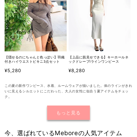
【隠せるのにちゃんと色っぽい】羽織
【上品に肌見せできる】キーホールネ
付きハイウエストビキニ3点セット
ックドレープIラインワンピース
通
¥5,280
通
¥8,280
常
常
価
価
この夏の新作ワンピース、水着、ルームウェアが揃いました。体のラインがきれ
格
格
いに見えるシルエットにこだわった、大人の女性に似合う夏アイテムをチェッ
ク。
もっと見る
今、選ばれているMeboreの人気アイテム