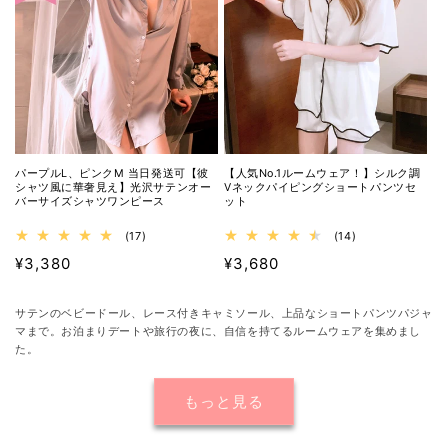
計
計
パープルL、ピンクM 当日発送可【彼
【人気No.1ルームウェア！】シルク調
シャツ風に華奢見え】光沢サテンオー
Vネックパイピングショートパンツセ
バーサイズシャツワンピース
ット
17
14
(17)
(14)
レ
レ
通
¥3,380
通
¥3,680
ビ
ビ
ュ
ュ
常
常
ー
ー
価
価
数
数
サテンのベビードール、レース付きキャミソール、上品なショートパンツパジャ
格
格
の
の
マまで。お泊まりデートや旅行の夜に、自信を持てるルームウェアを集めまし
合
合
た。
計
計
もっと見る