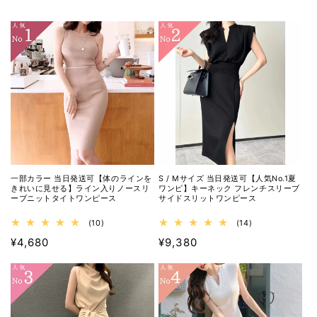
一部カラー 当日発送可【体のラインを
S / Mサイズ 当日発送可【人気No.1夏
きれいに見せる】ライン入りノースリ
ワンピ】キーネック フレンチスリーブ
ーブニットタイトワンピース
サイドスリットワンピース
10
14
(10)
(14)
レ
レ
通
¥4,680
通
¥9,380
ビ
ビ
ュ
ュ
常
常
ー
ー
価
価
数
数
格
格
の
の
合
合
計
計