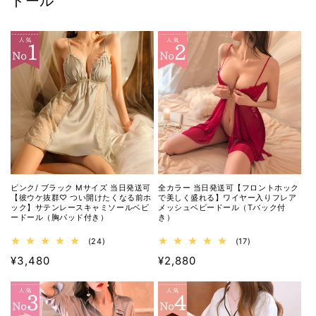
ドール
ピンク/ ブラック Mサイズ 当日発送可
全カラー 当日発送可【フロントホック
【彼ウケ抜群♡ つい開けたくなる前ホ
で美しく盛れる】ワイヤー入りフレア
ック】サテンレースキャミソールベビ
メッシュベビードール（Tバック付
ードール（胸パッド付き）
き）
24
17
(24)
(17)
レ
レ
通
¥3,480
通
¥2,880
ビ
ビ
ュ
ュ
常
常
ー
ー
価
価
数
数
格
格
の
の
合
合