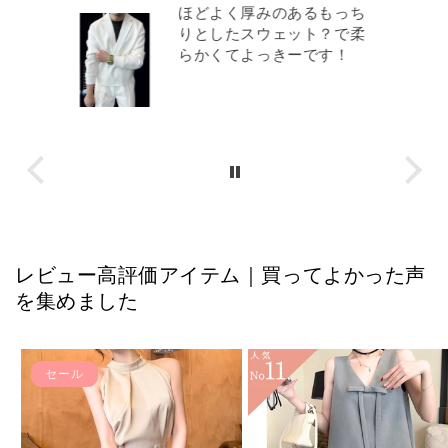
じで
ほどよく厚みのあるもっち
くち
りとしたスウェット？で柔
スメ
らかくてよっきーです！
レビュー高評価アイテム｜買ってよかった声
を集めました
セール