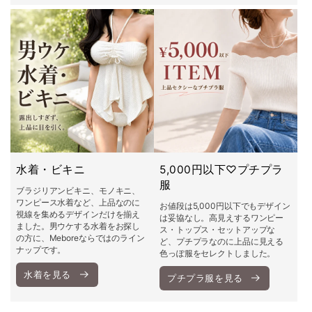
水着・ビキニ
5,000円以下♡プチプラ
服
ブラジリアンビキニ、モノキニ、
ワンピース水着など、上品なのに
お値段は5,000円以下でもデザイン
視線を集めるデザインだけを揃え
は妥協なし。高見えするワンピー
ました。男ウケする水着をお探し
ス・トップス・セットアップな
の方に、Meboreならではのライン
ど、プチプラなのに上品に見える
ナップです。
色っぽ服をセレクトしました。
水着を見る
プチプラ服を見る