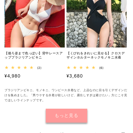
計
計
【後ろ姿まで色っぽい】背中レースア
【くびれをきれいに見せる】クロスデ
ップブラジリアンビキニ
ザインホルターネックモノキニ水着
2
6
(2)
(6)
レ
レ
通
¥4,980
通
¥3,680
ビ
ビ
ュ
ュ
常
常
ー
ー
価
価
数
数
ブラジリアンビキニ、モノキニ、ワンピース水着など、上品なのに目を引くデザインだ
の
の
格
格
けを集めました。「男ウケする水着が欲しいけど、露出しすぎは避けたい」方にこそ見
合
合
てほしいラインナップです。
計
計
もっと見る