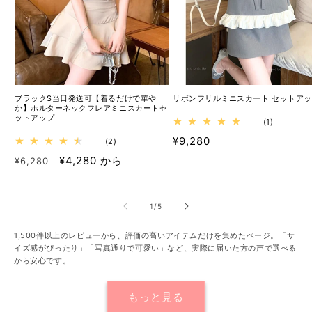
ブラックS当日発送可【着るだけで華や
リボンフリルミニスカート セットア
か】ホルターネックフレアミニスカートセ
ットアップ
1
(1)
レ
通
¥9,280
2
(2)
ビ
レ
ュ
常
通
セ
¥4,280 から
¥6,280
ビ
ー
価
ュ
常
ー
数
ー
格
の
価
ル
数
合
格
価
の
計
の
1
/
5
合
格
計
1,500件以上のレビューから、評価の高いアイテムだけを集めたページ。「サ
イズ感がぴったり」「写真通りで可愛い」など、実際に届いた方の声で選べる
から安心です。
もっと見る