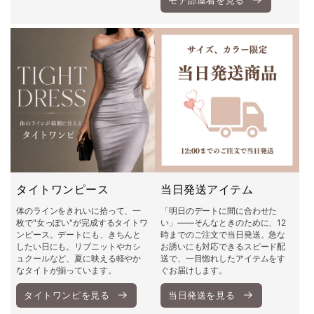
モテ部屋着を見る
タイトワンピース
当日発送アイテム
体のラインをきれいに拾って、一
「明日のデートに間に合わせた
枚で"女っぽい"が完成するタイトワ
い」――そんなときのために、12
ンピース。デートにも、きちんと
時までのご注文で当日発送。急な
したい日にも。リブニットやカシ
お誘いにも対応できるスピード配
ュクールなど、夏に映える軽やか
送で、一目惚れしたアイテムをす
なタイトが揃っています。
ぐお届けします。
タイトワンピを見る
当日発送を見る