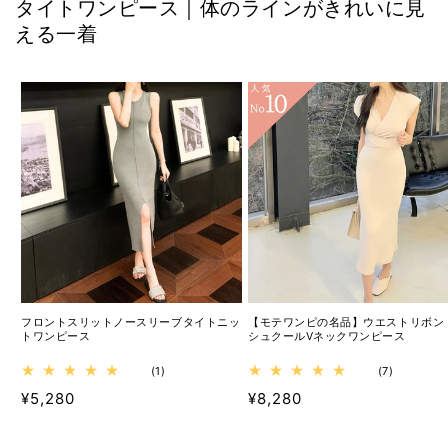
タイトワンピース｜体のラインがきれいに見
える一着
フロントスリットノースリーブタイトニッ
【モテワンピの名品】ウエストリボン
トワンピース
シュクールVネックワンピース
1
7
(1)
(7)
レ
レ
通
¥5,280
通
¥8,280
ビ
ビ
ュ
ュ
常
常
ー
ー
価
価
数
数