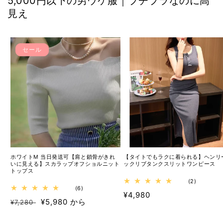
5,000円以下の男ウケ服｜プチプラなのに高
見え
セール
ホワイトM 当日発送可【肩と鎖骨がきれ
【タイトでもラクに着られる】ヘンリ
いに見える】スカラップオフショルニット
ックリブタンクスリットワンピース
トップス
2
(2)
6
(6)
レ
通
¥4,980
レ
ビ
通
セ
¥5,980 から
¥7,280
ビ
ュ
常
ュ
ー
常
ー
価
ー
数
価
ル