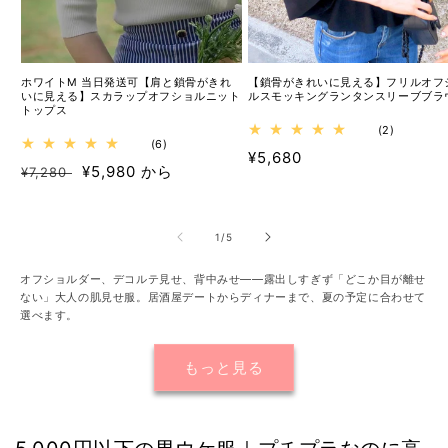
ホワイトM 当日発送可【肩と鎖骨がきれ
【鎖骨がきれいに見える】フリルオフ
いに見える】スカラップオフショルニット
ルスモッキングランタンスリーブブラ
トップス
2
(2)
6
(6)
レ
通
¥5,680
レ
ビ
通
セ
¥5,980 から
¥7,280
ビ
ュ
常
ュ
ー
常
ー
価
ー
数
価
ル
数
格
の
格
価
の
合
の
1
/
5
合
計
格
計
オフショルダー、デコルテ見せ、背中みせ――露出しすぎず「どこか目が離せ
ない」大人の肌見せ服。居酒屋デートからディナーまで、夏の予定に合わせて
選べます。
もっと見る