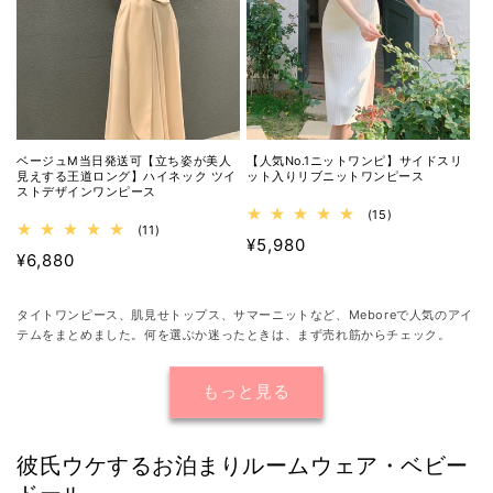
ベージュM当日発送可【立ち姿が美人
【人気No.1ニットワンピ】サイドスリ
見えする王道ロング】ハイネック ツイ
ット入りリブニットワンピース
ストデザインワンピース
15
(15)
11
(11)
レ
通
¥5,980
レ
ビ
通
¥6,880
ビ
ュ
常
ュ
ー
常
価
ー
数
価
数
格
の
タイトワンピース、肌見せトップス、サマーニットなど、Meboreで人気のアイ
格
の
合
テムをまとめました。何を選ぶか迷ったときは、まず売れ筋からチェック。
合
計
計
もっと見る
彼氏ウケするお泊まりルームウェア・ベビー