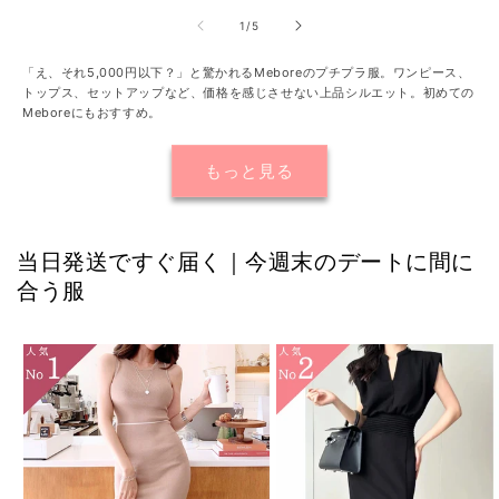
数
格
の
格
価
の
合
の
1
/
5
合
計
格
計
「え、それ5,000円以下？」と驚かれるMeboreのプチプラ服。ワンピース、
トップス、セットアップなど、価格を感じさせない上品シルエット。初めての
Meboreにもおすすめ。
もっと見る
当日発送ですぐ届く｜今週末のデートに間に
合う服