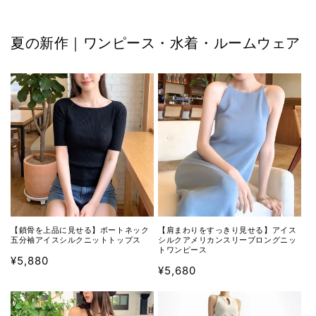
夏の新作｜ワンピース・水着・ルームウェア
【鎖骨を上品に見せる】ボートネック
【肩まわりをすっきり見せる】アイス
五分袖アイスシルクニットトップス
シルクアメリカンスリーブロングニッ
トワンピース
通
¥5,880
通
¥5,680
常
常
価
価
格
格