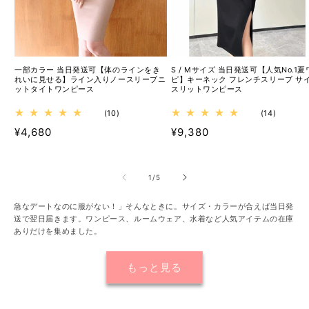
一部カラー 当日発送可【体のラインをき
S / Mサイズ 当日発送可【人気No.1夏
れいに見せる】ライン入りノースリーブニ
ピ】キーネック フレンチスリーブ サ
ットタイトワンピース
スリットワンピース
10
14
(10)
(14)
レ
レ
通
¥4,680
通
¥9,380
ビ
ビ
ュ
ュ
常
常
ー
ー
価
価
数
数
格
格
の
の
の
1
/
5
合
合
計
計
急なデートなのに服がない！」そんなときに。サイズ・カラーが合えば当日発
送で翌日届きます。ワンピース、ルームウェア、水着など人気アイテムの在庫
ありだけを集めました。
もっと見る