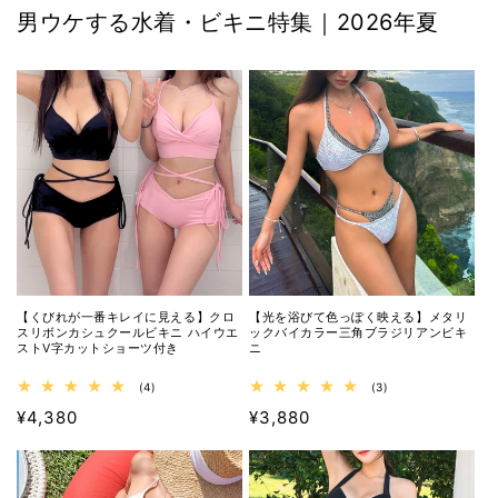
男ウケする水着・ビキニ特集｜2026年夏
【くびれが一番キレイに見える】クロ
【光を浴びて色っぽく映える】メタリ
スリボンカシュクールビキニ ハイウエ
ックバイカラー三角ブラジリアンビキ
ストV字カットショーツ付き
ニ
4
3
(4)
(3)
レ
レ
通
¥4,380
通
¥3,880
ビ
ビ
ュ
ュ
常
常
ー
ー
価
価
数
数
の
の
格
格
合
合