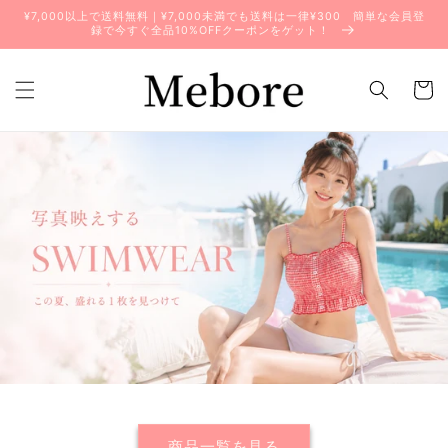
コンテ
¥7,000以上で送料無料｜¥7,000未満でも送料は一律¥300 簡単な会員登
ンツに
録で今すぐ全品10%OFFクーポンをゲット！
進む
カ
ー
ト
商品一覧を見る