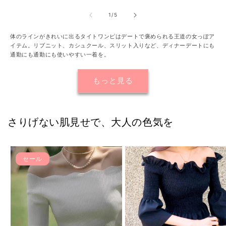
格
格
の
の
合
合
の
1
/
5
計
計
体のラインがきれいに出るタイトワンピはデートで褒められる王道の女っぽア
イテム。リブニット、カシュクール、スリット入りなど、ディナーデートにも
通勤にも通勤にも使いやすい一着を。
もっと見る
さりげない肌見せで、大人の色気を
セール