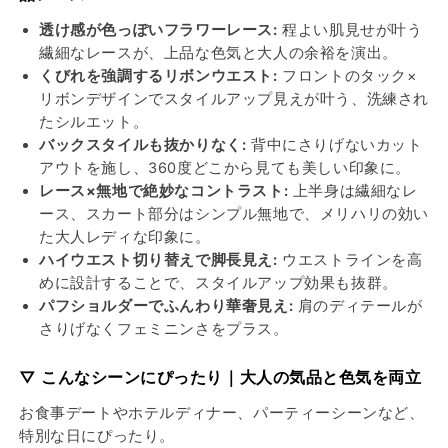
を
を
減
増
透け感が色っぽいフラワーレース:
程よい肌見せが叶う
ら
や
繊細なレースが、上品な色気と大人の余裕を演出。
す
す
くびれを強調するリボンウエスト:
フロントのタック×
リボンデザインでスタイルアップ見えが叶う、洗練され
たシルエット。
バックスタイルも抜かりなく:
背中にさりげないカット
アウトを施し、360度どこから見ても美しい印象に。
レース×無地で絶妙なコントラスト:
上半身は繊細なレ
ース、スカート部分はシンプル無地で、メリハリの効い
た大人レディな印象に。
ハイウエスト切り替えで脚長見え:
ウエストラインを高
めに設計することで、スタイルアップ効果も抜群。
パフショルダーでふんわり華奢見え:
肩のディテールが
さりげなくフェミニンさをプラス。
▽ こんなシーンにぴったり｜大人の気品と色気を両立
お食事デートやホテルディナー、パーティーシーンなど、
特別な日にぴったり。