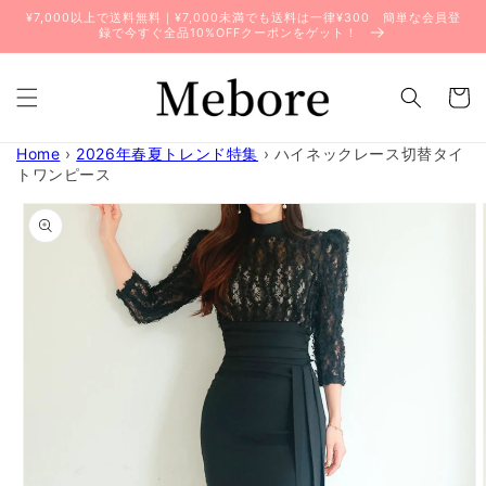
コンテ
¥7,000以上で送料無料｜¥7,000未満でも送料は一律¥300 簡単な会員登
ンツに
録で今すぐ全品10%OFFクーポンをゲット！
進む
カ
ー
ト
Home
›
2026年春夏トレンド特集
›
ハイネックレース切替タイ
トワンピース
商品情
報にス
キップ