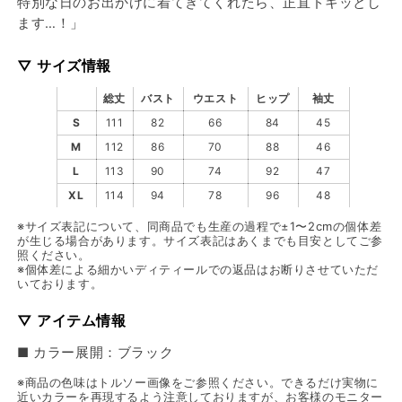
特別な日のお出かけに着てきてくれたら、正直ドキッとし
ます…！」
▽ サイズ情報
総丈
バスト
ウエスト
ヒップ
袖丈
S
111
82
66
84
45
M
112
86
70
88
46
L
113
90
74
92
47
XL
114
94
78
96
48
※サイズ表記について、同商品でも生産の過程で±1〜2cmの個体差
が生じる場合があります。サイズ表記はあくまでも目安としてご参
照ください。
※個体差による細かいディティールでの返品はお断りさせていただ
いております。
▽ アイテム情報
■ カラー展開：ブラック
※商品の色味はトルソー画像をご参照ください。できるだけ実物に
近いカラーを再現するよう注意しておりますが、お客様のモニター