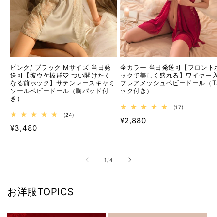
ピンク/ ブラック Mサイズ 当日発
全カラー 当日発送可【フロント
送可【彼ウケ抜群♡ つい開けたく
ックで美しく盛れる】ワイヤー
なる前ホック】サテンレースキャミ
フレアメッシュベビードール（T
ソールベビードール（胸パッド付
ック付き）
き）
17
(17)
レ
24
(24)
通
¥2,880
ビ
レ
通
¥3,480
ュ
ビ
常
ー
ュ
常
価
数
ー
価
の
数
格
合
の
格
の
1
/
4
計
合
計
お洋服TOPICS