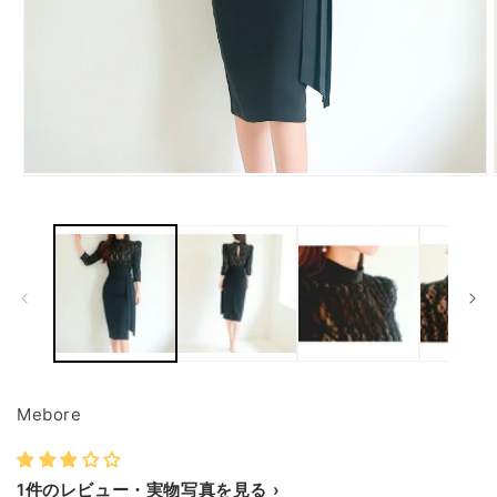
モ
ー
ダ
ル
で
メ
デ
ィ
ア
(1)
を
開
Mebore
く
1件のレビュー