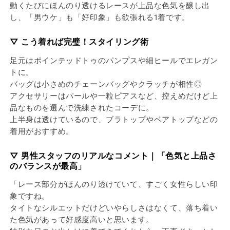
動くたびにほんのり透けるレースが上品な色気を醸し出
し、「男ウケ」も「好印象」も欲張れる1着です。
▽ こう着れば完璧！スタイリング術
足元はポインテッドトゥのパンプスや細ヒールでエレガン
トに。
バッグは小さめのチェーンバッグやクラッチが相性◎
アクセサリーはパールや一粒ピアスなど、控えめだけど上
品なものを選んで洗練されたコーデに。
上半身は透けているので、ブラトップやベアトップなどの
着用がおすすめ。
▽ 男性スタッフのリアルなコメント｜「色気と上品さ
のバランスが最高」
「レース部分がほんのり透けていて、すごく女性らしい印
象ですね。
タイトなシルエットだけどいやらしさはなくて、落ち着い
た色気があって好感度高いと思います。