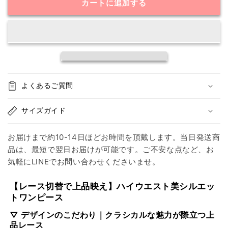
カートに追加する
ッ
ッ
ク
ク
レ
レ
ー
ー
ス
ス
切
切
替
替
よくあるご質問
タ
タ
イ
イ
サイズガイド
ト
ト
ワ
ワ
お届けまで約10-14日ほどお時間を頂戴します。当日発送商
ン
ン
品は、最短で翌日お届けが可能です。ご不安な点など、お
ピ
ピ
気軽にLINEでお問い合わせくださいませ。
ー
ー
ス
ス
【レース切替で上品映え】ハイウエスト美シルエッ
の
の
トワンピース
数
数
▽ デザインのこだわり｜クラシカルな魅力が際立つ上
量
量
品レース