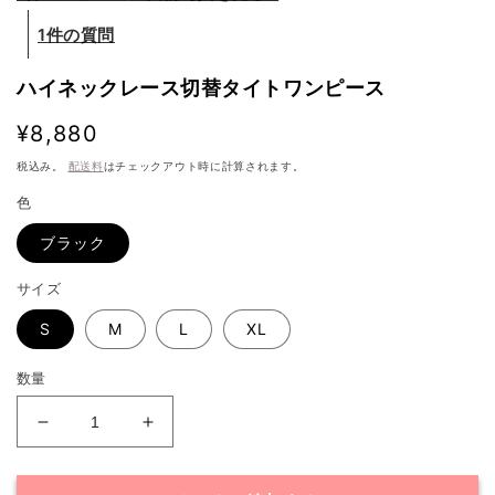
1件の質問
ハイネックレース切替タイトワンピース
通
¥8,880
常
税込み。
配送料
はチェックアウト時に計算されます。
価
色
格
ブラック
サイズ
S
M
L
XL
数量
ハ
ハ
イ
イ
ネ
ネ