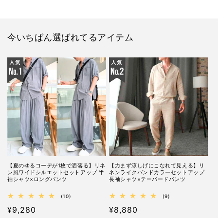
今いちばん選ばれてるアイテム
【夏のゆるコーデが1枚で洒落る】リネ
【力まず涼しげにこなれて見える】リ
ン風ワイドシルエットセットアップ 半
ネンライクバンドカラーセットアップ
袖シャツ×ロングパンツ
長袖シャツ×テーパードパンツ
10
9
(10)
(9)
レ
レ
通
¥9,280
通
¥8,880
ビ
ビ
ュ
ュ