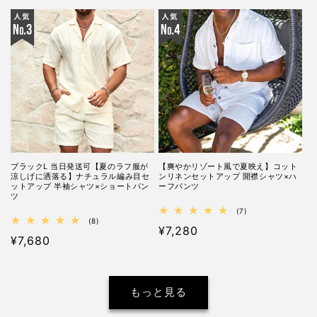
常
常
ー
ー
価
価
数
数
の
の
格
格
合
合
計
計
ブラックL 当日発送可【夏のラフ服が
【爽やかリゾート風で夏映え】コット
涼しげに洒落る】ナチュラル編み目セ
ンリネンセットアップ 開襟シャツ×ハ
ットアップ 半袖シャツ×ショートパン
ーフパンツ
ツ
7
(7)
8
レ
(8)
通
¥7,280
レ
ビ
通
¥7,680
ビ
ュ
常
ュ
ー
常
価
ー
数
価
数
の
格
の
合
格
合
計
もっと見る
計