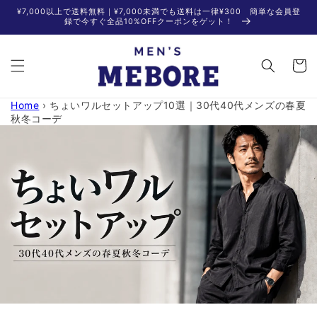
コンテ
¥7,000以上で送料無料｜¥7,000未満でも送料は一律¥300 簡単な会員登
ンツに
録で今すぐ全品10%OFFクーポンをゲット！
進む
カ
ー
ト
Home
›
ちょいワルセットアップ10選｜30代40代メンズの春夏
秋冬コーデ