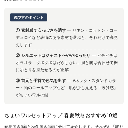
選び方のポイント
① 素材感で安っぽさを消す
— リネン・コットン・コー
デュロイなど表情のある素材を選ぶと、それだけで高見
えします
② シルエットはジャスト〜ややゆったり
— ピチピチは
オラオラ、ダボダボはだらしない。肩と胸は合わせて裾
にゆとりを持たせるのが正解
③ 首元と手首で色気を出す
— Vネック・スタンドカラ
ー・袖のロールアップなど、肌が少し見える「抜け感」
がちょいワルの鍵
ちょいワルセットアップ 春夏秋冬おすすめ10選
春夏向き5着と秋冬向き5着に分けて紹介します。それぞれ「取り