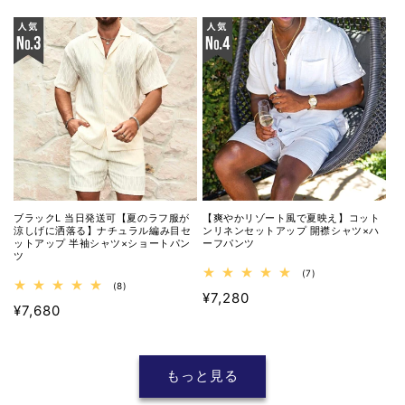
ュ
ュ
常
常
ー
ー
価
価
数
数
の
の
格
格
合
合
計
計
ブラックL 当日発送可【夏のラフ服が
【爽やかリゾート風で夏映え】コット
涼しげに洒落る】ナチュラル編み目セ
ンリネンセットアップ 開襟シャツ×ハ
ットアップ 半袖シャツ×ショートパン
ーフパンツ
ツ
7
(7)
8
レ
(8)
通
¥7,280
レ
ビ
通
¥7,680
ビ
ュ
常
ュ
ー
常
価
ー
数
価
数
の
格
の
合
格
もっと見る
合
計
計