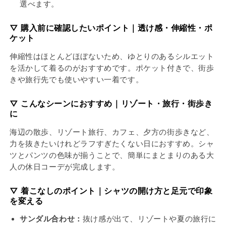
選べます。
量
量
を
を
▽ 購入前に確認したいポイント｜透け感・伸縮性・ポ
減
増
ケット
ら
や
す
す
伸縮性はほとんどほぼないため、ゆとりのあるシルエット
を活かして着るのがおすすめです。ポケット付きで、街歩
きや旅行先でも使いやすい一着です。
▽ こんなシーンにおすすめ｜リゾート・旅行・街歩き
に
海辺の散歩、リゾート旅行、カフェ、夕方の街歩きなど、
力を抜きたいけれどラフすぎたくない日におすすめ。シャ
ツとパンツの色味が揃うことで、簡単にまとまりのある大
人の休日コーデが完成します。
▽ 着こなしのポイント｜シャツの開け方と足元で印象
を変える
サンダル合わせ：
抜け感が出て、リゾートや夏の旅行に