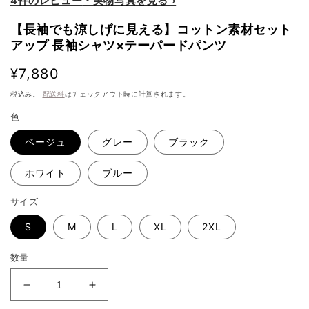
4件のレビュー
【長袖でも涼しげに見える】コットン素材セット
アップ 長袖シャツ×テーパードパンツ
通
¥7,880
常
税込み。
配送料
はチェックアウト時に計算されます。
価
色
格
ベージュ
グレー
ブラック
ホワイト
ブルー
サイズ
S
M
L
XL
2XL
数量
【長
【長
袖
袖