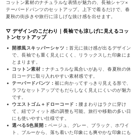
ア
ア
コットン素材のナチュラルな表情が魅力の、長袖シャツ×
ッ
ッ
テーパードパンツのセットアップ。上下で着るだけで、春
夏秋の街歩きや旅行に涼しげな抜け感を出せます。
プ
プ
長
長
▽ デザインのこだわり｜長袖でも涼しげに見えるコッ
袖
袖
トンセットアップ
シ
シ
ャ
ャ
開襟風スキッパーシャツ：
首元に抜け感が出るデザイン
ツ
ツ
で、長袖でも重く見えにくく、リラックスした印象にま
×
×
とまります。
テ
テ
コットン素材：
ナチュラルな風合いがあり、春夏秋の休
ー
ー
日コーデに取り入れやすい素材感です。
パ
パ
テーパードパンツ：
裾に向かってすっきり見える形で、
ー
ー
ラフなセットアップでもだらしなく見えにくいのが魅力
ド
ド
です。
パ
パ
ウエストゴム＋ドローコード：
腰まわりはラクに穿け
ン
ン
て、紐でフィット感の調整も可能。旅行や移動の多い日
ツ
ツ
にも使いやすい仕様です。
選べる5色展開：
ベージュ、グレー、ブラック、ホワイ
の
の
ト、ブルーから、落ち着いた印象にも爽やかな印象にも
数
数