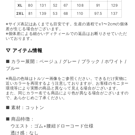
XL
80
131
52
67
108
91
129
2XL
81
139
53
68
110
97.5
137
※サイズ表記はあくまでも目安です。生産の過程で±1〜2cmの個体
差が生じる場合がございます。
※個体差による細かいディティールでの返品はお断りさせていただ
いております。
▽ アイテム情報
■ カラー展開：ベージュ / グレー / ブラック / ホワイト /
ブルー
※商品の色味はトルソー画像をご参照ください。できるだけ実物に
近いカラーを再現するよう注意しておりますが、お客様のモニター
環境等により実際の商品と異なって見える場合がございます。
また、同じカラー名でも商品により色が異なる場合がございますの
で、あらかじめご了承ください。
■ 素材：コットン
■ 商品特徴：
ウエスト：ゴム+腰紐ドローコード仕様
透け感：なし