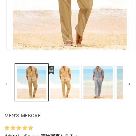
モ
ー
ダ
ル
で
メ
デ
ィ
ア
(1)
を
開
MEN'S MEBORE
く