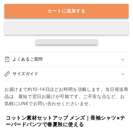
で
で
カートに追加する
も
も
涼
涼
し
し
げ
げ
に
に
見
見
え
え
よくあるご質問
る】
る】
コ
コ
サイズガイド
ッ
ッ
ト
ト
お届けまで約10-14日ほどお時間を頂戴します。当日発送商
ン
ン
品は、最短で翌日お届けが可能です。ご不安な点など、お
素
素
気軽にLINEでお問い合わせくださいませ。
材
材
セ
セ
コットン素材セットアップ メンズ｜長袖シャツ×テ
ッ
ッ
ーパードパンツで春夏秋に使える
ト
ト