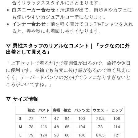
合うリラックススタイルにまとまります。
白スニーカー合わせ：
清潔感が出て、街歩きやカフェに
も使いやすいカジュアルコーデになります。
インナー合わせ：
前を軽く開けてロンTやTシャツを入れ
ると、春や秋にも着回しやすくなります。
▽ 男性スタッフのリアルなコメント｜「ラクなのに外
出着として見える」
「上下セットで着るだけで雰囲気が出るので、旅行や休日
に便利です。長袖でも首元に抜け感があるので重く見えに
くく、テーパードパンツのおかげでラフになりすぎないと
ころがいいですね。」
▽ サイズ情報
着丈
バスト
肩幅
袖丈
パンツ丈
ウエスト
ヒップ
S
77
111
47
64
102
73.5
109
M
78
116
48
65
104
78
114
L
79
124
50
66
106
84.5
121