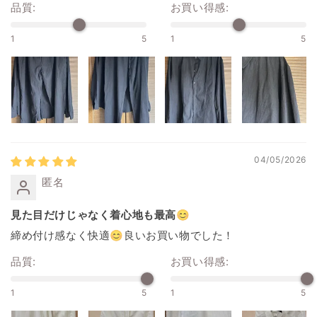
品質:
お買い得感:
1
5
1
5
04/05/2026
匿名
見た目だけじゃなく着心地も最高😊
締め付け感なく快適😊良いお買い物でした！
品質:
お買い得感:
1
5
1
5