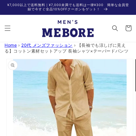
コンテ
¥7,000以上で送料無料｜¥7,000未満でも送料は一律¥300 簡単な会員登
ンツに
録で今すぐ全品10%OFFクーポンをゲット！
進む
カ
ー
ト
Home
›
20代 メンズファッション
›
【長袖でも涼しげに見え
る】コットン素材セットアップ 長袖シャツ×テーパードパンツ
商品情
報にス
キップ