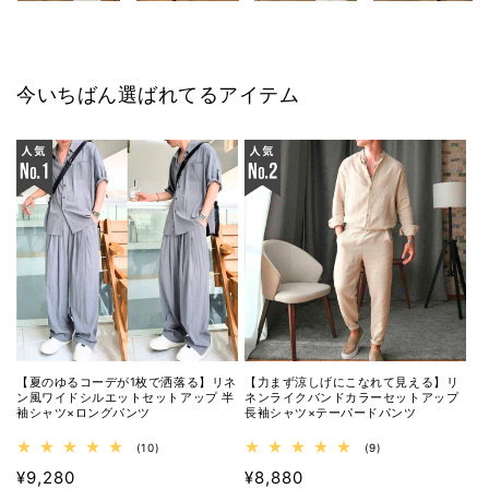
今いちばん選ばれてるアイテム
【夏のゆるコーデが1枚で洒落る】リネ
【力まず涼しげにこなれて見える】リ
ン風ワイドシルエットセットアップ 半
ネンライクバンドカラーセットアップ
袖シャツ×ロングパンツ
長袖シャツ×テーパードパンツ
10
9
(10)
(9)
レ
レ
通
通
¥9,280
¥8,880
ビ
ビ