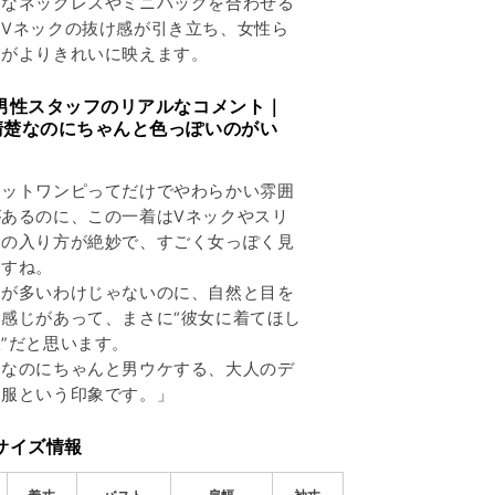
奢なネックレスやミニバッグを合わせる
、Vネックの抜け感が引き立ち、女性ら
さがよりきれいに映えます。
 男性スタッフのリアルなコメント｜
清楚なのにちゃんと色っぽいのがい
」
ニットワンピってだけでやわらかい雰囲
があるのに、この一着はVネックやスリ
トの入り方が絶妙で、すごく女っぽく見
ますね。
出が多いわけじゃないのに、自然と目を
く感じがあって、まさに“彼女に着てほし
”だと思います。
品なのにちゃんと男ウケする、大人のデ
ト服という印象です。」
サイズ情報