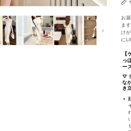
お届
ます
けが
にL
【
っ
ー
▽
な
き