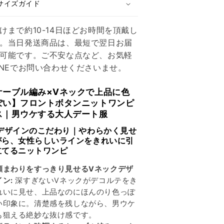
サイズガイド
ン
ン
ピ
ピ
けまで約10-14日ほどお時間を頂戴し
ー
ー
。当日発送商品は、最短で翌日お届
ス
ス
可能です。ご不安な点など、お気軽
の
の
INEでお問い合わせくださいませ。
数
数
量
量
ケーブル編み×Vネックで上品に色
を
を
ぽい】フロントボタンニットワンピ
減
増
ス｜男ウケする大人デート服
ら
や
す
す
 デザインのこだわり｜やわらかく見せ
がら、女性らしいラインをきれいに引
立てるニットワンピ
顔まわりをすっきり見せるVネックデザ
イン:
深すぎないVネックがデコルテをき
れいに見せ、上品なのにほんのり色っぽ
い印象に。清楚感を残しながら、男ウケ
も狙える絶妙な抜け感です。