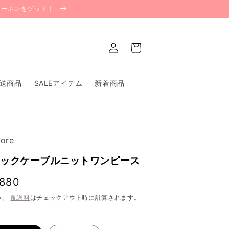
Fクーポンをゲット！
ロ
カ
グ
ー
イ
ト
ン
送商品
SALEアイテム
新着商品
せ
ore
ネックケーブルニットワンピース
,880
み。
配送料
はチェックアウト時に計算されます。