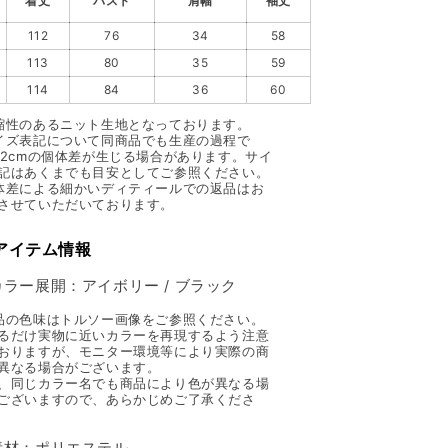
着丈
バスト
肩幅
袖丈
112
76
34
58
113
80
35
59
114
84
36
60
縮性のあるニット生地となっております。
イズ表記について同商品でも生産の過程で
〜2cmの個体差が生じる場合があります。サイ
記はあくまでも目安としてご参照ください。
体差による細かいディティールでの返品はお
させていただいております。
 アイテム情報
カラー展開：アイボリー / ブラック
品の色味はトルソー画像をご参照ください。
るだけ実物に近いカラーを再現するよう注意
おりますが、モニター環境等により実際の商
異なる場合がございます。
、同じカラー名でも商品により色が異なる場
ございますので、あらかじめご了承くださ