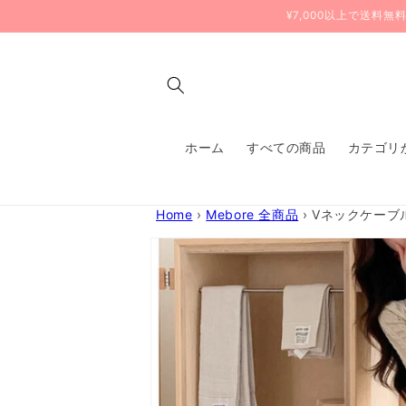
コンテ
¥7,000以上で送料
ンツに
進む
ホーム
すべての商品
カテゴリ
Home
›
Mebore 全商品
›
Vネックケーブ
商品情
報にス
キップ