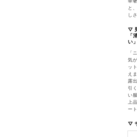
華
と
し
▽
「
い
「
気
ッ
え
露
引
い服
上
ー
▽ 