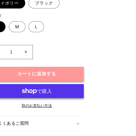
アイボリー
ブラック
ズ
M
L
V
ネ
ネ
ッ
ッ
カートに追加する
ク
ク
ケ
ケ
ー
ー
ブ
ブ
ル
ル
別のお支払い方法
ニ
ニ
ッ
ッ
よくあるご質問
ト
ト
ワ
ワ