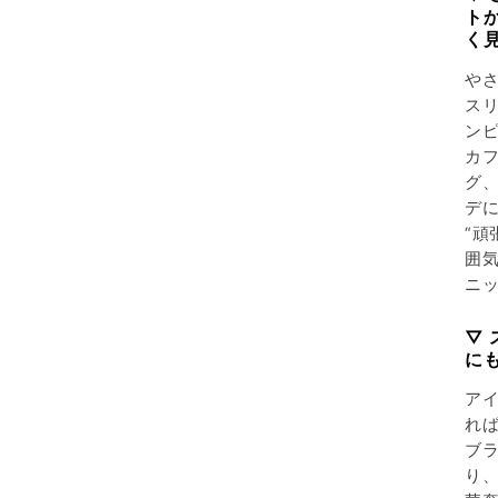
ト
く
や
ス
ン
カ
グ
デ
“頑
囲
ニ
▽
に
ア
れ
ブ
り