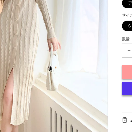
サイ
S
数量
V