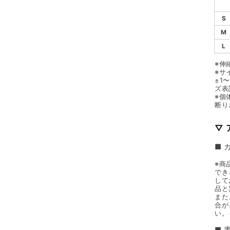
S
M
L
※伸
※サ
±1
ズ表
※個
断り
▽
■ 
※商
でき
して
品と
また
合が
い。