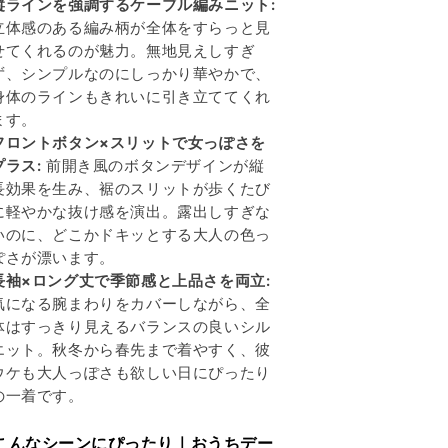
縦ラインを強調するケーブル編みニット:
立体感のある編み柄が全体をすらっと見
せてくれるのが魅力。無地見えしすぎ
ず、シンプルなのにしっかり華やかで、
身体のラインもきれいに引き立ててくれ
ます。
フロントボタン×スリットで女っぽさを
プラス:
前開き風のボタンデザインが縦
長効果を生み、裾のスリットが歩くたび
に軽やかな抜け感を演出。露出しすぎな
いのに、どこかドキッとする大人の色っ
ぽさが漂います。
長袖×ロング丈で季節感と上品さを両立:
気になる腕まわりをカバーしながら、全
体はすっきり見えるバランスの良いシル
エット。秋冬から春先まで着やすく、彼
ウケも大人っぽさも欲しい日にぴったり
の一着です。
 こんなシーンにぴったり｜おうちデー