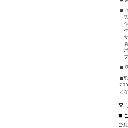
■ 
■ 
透
伸
生
サ
裏
ポ
フ
■ 
■配
7,
と
▽
■ 
ご注