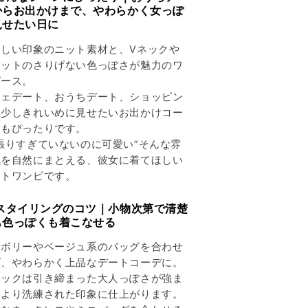
からお出かけまで、やわらかく女っぽ
見せたい日に
さしい印象のニット素材と、Vネックや
リットのさりげない色っぽさが魅力のワ
ピース。
フェデート、おうちデート、ショッピン
、少しきれいめに見せたいお出かけコー
にもぴったりです。
張りすぎていないのに可愛い”そんな雰
気を自然にまとえる、彼女に着てほしい
ットワンピです。
 スタイリングのコツ｜小物次第で清楚
も色っぽくも着こなせる
イボリーやベージュ系のバッグを合わせ
ば、やわらかく上品なデートコーデに。
ラックは引き締まった大人っぽさが強ま
、より洗練された印象に仕上がります。