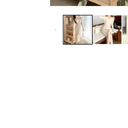
モ
ー
ダ
ル
で
メ
デ
ィ
ア
(1)
を
開
く