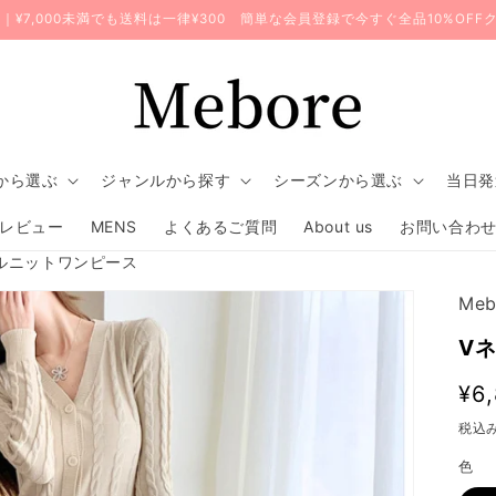
無料｜¥7,000未満でも送料は一律¥300 簡単な会員登録で今すぐ全品10%OF
から選ぶ
ジャンルから探す
シーズンから選ぶ
当日発
レビュー
MENS
よくあるご質問
About us
お問い合わ
ルニットワンピース
Meb
V
通
¥6
常
税込
価
色
格