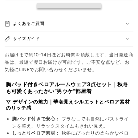
ェ
ェ
ア
ア
3
3
よくあるご質問
点
点
セ
セ
サイズガイド
ッ
ッ
ト
ト
お届けまで約10-14日ほどお時間を頂戴します。当日発送商
太
太
品は、最短で翌日お届けが可能です。ご不安な点など、お
肩
肩
気軽にLINEでお問い合わせくださいませ。
紐
紐
キ
キ
胸パッド付きベロアルームウェア3点セット｜秋冬
ャ
ャ
も可愛くあったかい“男ウケ”部屋着
ミ・
ミ・
シ
シ
▽ デザインの魅力｜華奢見えシルエットとベロア素材
のリッチ感
ョ
ョ
ー
ー
胸パッド付きで安心：
ブラなしでも自然にバストライ
ト
ト
ンを整え、リラックスタイムもきれい見え。
パ
パ
しっとりベロア素材：
秋冬にぴったりの柔らかなベロ