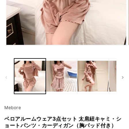
モ
ー
ダ
ル
で
メ
デ
ィ
ア
(1)
を
開
Mebore
く
ベロアルームウェア3点セット 太肩紐キャミ・シ
ョートパンツ・カーディガン（胸パッド付き）