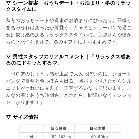
ら
や
▽ シーン提案｜おうちデート・お泊まり・冬のリラッ
クスタイムに
す
す
秋冬のおうちデートや週末のお泊まりにぴったり。羽織り
を合わせればあったか可愛く、キャミとショーパンで過ご
せば抜け感のあるリラックススタイルに。旦那さんや彼か
らの“ウケ”も抜群で、冬のギフトにもおすすめです。
▽ 男性スタッフのリアルコメント｜「リラックス感あ
るのにドキッとする♡」
「ベロアのしっとり感が上品で大人っぽいのに、ショート
パンツで自然と色っぽさも出る。胸パッド付きだからシル
エットがきれいに見えて、正直ずるいなって思います。こ
んなの着ておうち時間過ごされたら、間違いなくテンショ
ン上がります！」
▽ サイズ情報
目安身長
目安体重
M
152-162cm
40-50kg