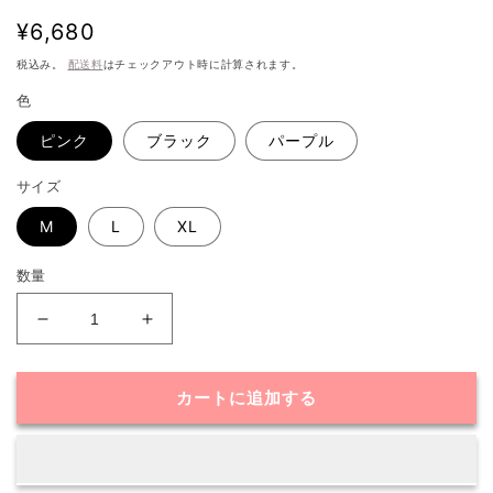
通
¥6,680
常
税込み。
配送料
はチェックアウト時に計算されます。
価
色
格
ピンク
ブラック
パープル
サイズ
M
L
XL
数量
ベ
ベ
ロ
ロ
ア
ア
カートに追加する
ル
ル
ー
ー
ム
ム
ウ
ウ