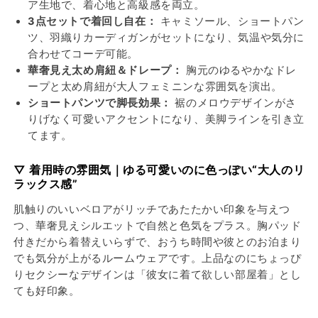
ン
ン
ア生地で、着心地と高級感を両立。
ツ・
ツ・
3点セットで着回し自在：
キャミソール、ショートパン
カ
カ
ツ、羽織りカーディガンがセットになり、気温や気分に
ー
ー
合わせてコーデ可能。
デ
デ
華奢見え太め肩紐＆ドレープ：
胸元のゆるやかなドレ
ィ
ィ
ープと太め肩紐が大人フェミニンな雰囲気を演出。
ガ
ガ
ショートパンツで脚長効果：
裾のメロウデザインがさ
ン
ン
りげなく可愛いアクセントになり、美脚ラインを引き立
てます。
（胸
（胸
パ
パ
▽ 着用時の雰囲気｜ゆる可愛いのに色っぽい“大人のリ
ッ
ッ
ラックス感”
ド
ド
付
付
肌触りのいいベロアがリッチであたたかい印象を与えつ
き）
き）
つ、華奢見えシルエットで自然と色気をプラス。胸パッド
の
の
付きだから着替えいらずで、おうち時間や彼とのお泊まり
数
数
でも気分が上がるルームウェアです。上品なのにちょっぴ
量
量
りセクシーなデザインは「彼女に着て欲しい部屋着」とし
を
を
ても好印象。
減
増