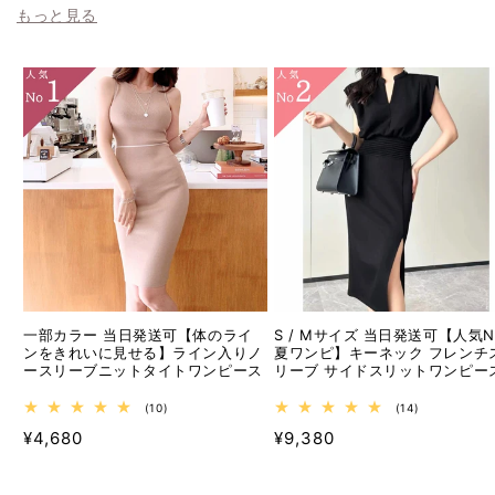
もっと見る
一部カラー 当日発送可【体のライ
S / Mサイズ 当日発送可【人気No
ンをきれいに見せる】ライン入りノ
夏ワンピ】キーネック フレンチ
ースリーブニットタイトワンピース
リーブ サイドスリットワンピー
10
14
(10)
(14)
レ
レ
通
通
¥4,680
¥9,380
ビ
ビ
ュ
ュ
常
常
ー
ー
価
価
数
数