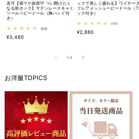
送可【彼ウケ抜群♡ つい開けたく
ックで美しく盛れる】ワイヤー
なる前ホック】サテンレースキャミ
フレアメッシュベビードール（T
ソールベビードール（胸パッド付
ック付き）
き）
17
(17)
レ
24
(24)
通
¥2,880
ビ
レ
通
¥3,480
ュ
ビ
常
ー
ュ
常
価
数
ー
価
の
数
格
合
の
格
の
1
/
4
計
合
計
お洋服TOPICS