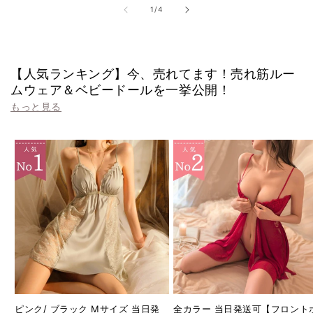
の
の
格
格
の
1
/
4
合
合
計
計
【人気ランキング】今、売れてます！売れ筋ルー
ムウェア＆ベビードールを一挙公開！
もっと見る
ピンク/ ブラック Mサイズ 当日発
全カラー 当日発送可【フロント