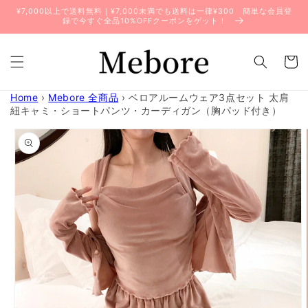
コンテ
¥7,000以上で送料無料｜¥7,000未満でも送料は一律¥300 簡単な会員登
ンツに
録で今すぐ全品10%OFFクーポンをゲット！
進む
カ
ー
ト
Home
›
Mebore 全商品
›
ベロアルームウェア3点セット 太肩
紐キャミ・ショートパンツ・カーディガン（胸パッド付き）
商品情
報にス
キップ