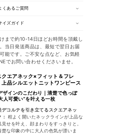
ッ
ッ
よくあるご質問
ト
ト
＆
＆
サイズガイド
フ
フ
レ
レ
けまで約10-14日ほどお時間を頂戴し
ア
ア
。当日発送商品は、最短で翌日お届
ニ
ニ
可能です。ご不安な点など、お気軽
ッ
ッ
INEでお問い合わせくださいませ。
ト
ト
ワ
ワ
スクエアネック×フィット＆フレ
ン
ン
】上品シルエットニットワンピース
ピ
ピ
ー
ー
 デザインのこだわり｜清楚で色っぽ
“大人可愛い”を叶える一枚
ス
ス
の
の
美デコルテを引き立てるスクエアネッ
数
数
ク：
程よく開いたネックラインが上品な
量
量
肌見せを叶え、顔まわりをすっきりと。
を
を
清楚な印象の中に大人の色気が漂いま