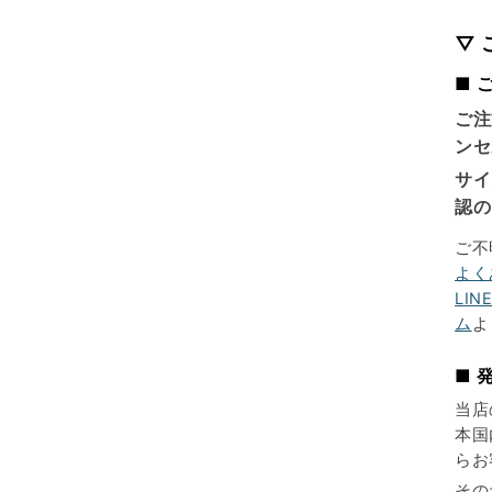
▽
■ 
ご注
ンセ
サイ
認の
ご不
よく
LIN
ム
よ
■ 
当店
本国
らお
その