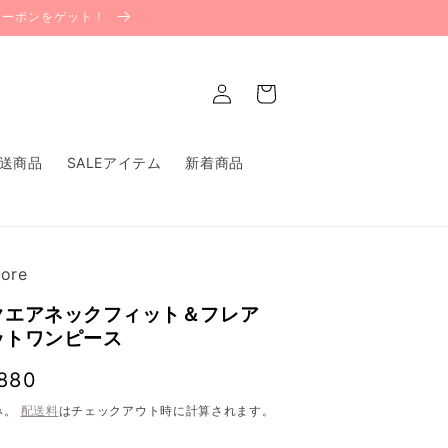
Fクーポンをゲット！
ロ
カ
グ
ー
イ
ト
ン
送商品
SALEアイテム
新着商品
せ
ore
クエアネックフィット＆フレア
ットワンピース
,880
み。
配送料
はチェックアウト時に計算されます。