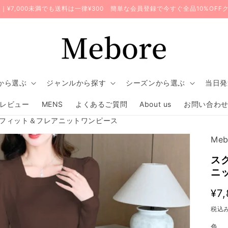
無料｜¥7,000未満でも送料は一律¥300 簡単な会員登録で今すぐ全品10%OF
から選ぶ
ジャンルから探す
シーズンから選ぶ
当日発
レビュー
MENS
よくあるご質問
About us
お問い合わ
フィット＆フレアニットワンピース
Meb
ス
ニ
通
¥7
常
税込
価
色