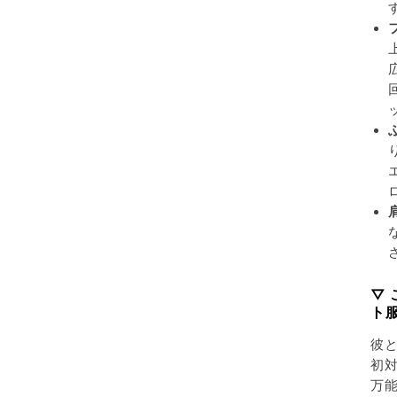
▽
ト
彼
初対
万