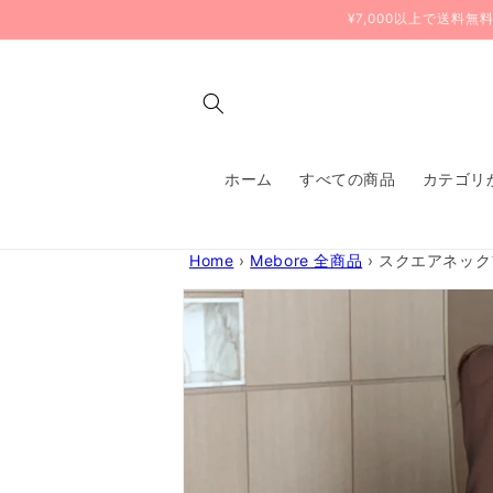
コンテ
¥7,000以上で送料
ンツに
進む
ホーム
すべての商品
カテゴリ
Home
›
Mebore 全商品
›
スクエアネック
商品情
報にス
キップ