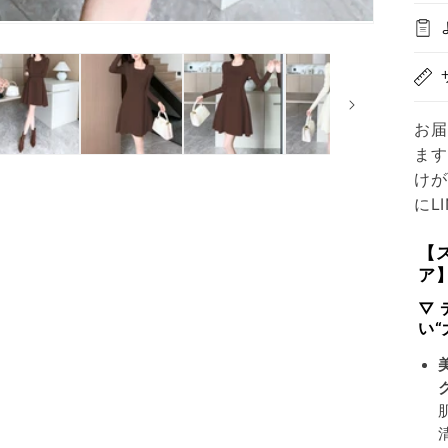
お届
ます
けが
にL
【
ア
▽
い