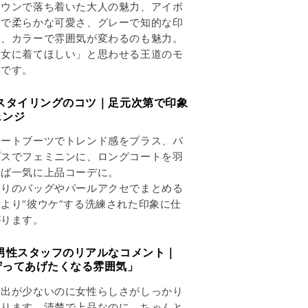
ラウンで落ち着いた大人の魅力、アイボ
ーで柔らかな可愛さ、グレーで知的な印
と、カラーで雰囲気が変わるのも魅力。
彼女に着てほしい」と思わせる王道のモ
服です。
 スタイリングのコツ｜足元次第で印象
ェンジ
ョートブーツでトレンド感をプラス、パ
プスでフェミニンに、ロングコートを羽
れば一気に上品コーデに。
ぶりのバッグやパールアクセでまとめる
より“彼ウケ”する洗練された印象に仕
がります。
 男性スタッフのリアルなコメント｜
守ってあげたくなる雰囲気」
露出が少ないのに女性らしさがしっかり
わります。清楚で上品なのに、ちゃんと