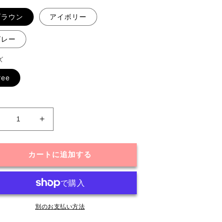
ブラウン
アイボリー
グレー
ズ
ree
ス
ス
ク
ク
エ
エ
カートに追加する
ア
ア
ネ
ネ
ッ
ッ
ク
ク
フ
別のお支払い方法
フ
ィ
ィ