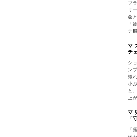
ブ
リ
象
「
テ
▽
チ
シ
ン
織
小
と、
上
▽
「
「
伝