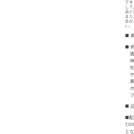
でき
して
品と
また
合が
い。
■ 
■ 
透
伸
生
サ
裏
ポ
フ
■ 
■配
7,
と