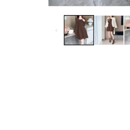
モ
ー
ダ
ル
で
メ
デ
ィ
ア
(1)
を
開
く