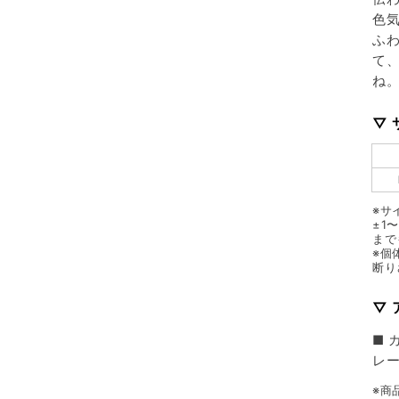
色
ふ
て、
ね
▽ 
※サ
±1
まで
※個
断り
▽
■ 
レ
※商