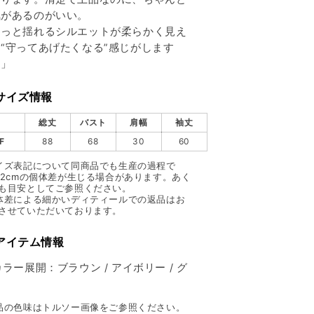
気があるのがいい。
わっと揺れるシルエットが柔らかく見え
“守ってあげたくなる”感じがします
。」
サイズ情報
総丈
バスト
肩幅
袖丈
F
88
68
30
60
イズ表記について同商品でも生産の過程で
〜2cmの個体差が生じる場合があります。あく
も目安としてご参照ください。
体差による細かいディティールでの返品はお
させていただいております。
 アイテム情報
カラー展開：ブラウン / アイボリー / グ
ー
品の色味はトルソー画像をご参照ください。