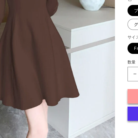
格
サイ
F
数量