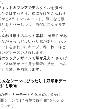
減
増
す。
ら
や
フィット＆フレアで美スタイルを演出：
す
す
上半身はすっきり、裾にかけてふんわり
広がるAラインシルエット。気になる腰
回りをカバーしつつ、自然にスタイルア
ップ。
ふんわり厚手のニット素材：
伸縮性があ
りながらもほどよいハリ感があり、シル
エットをきれいにキープ。春・秋・冬と
ロングシーズン活躍します。
肩のタックデザインで華奢見え：
さりげ
ない立体感が上半身を華奢に見せ、上品
さと可愛げを両立します。
 こんなシーンにぴったり｜好印象デー
服にも最適
とのディナーデートや休日のお出かけ、
面シーンでも“清楚で好印象”を与える
能ワンピ。