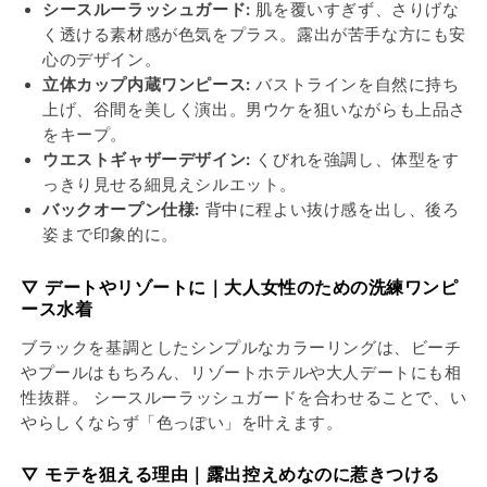
き
き
シースルーラッシュガード:
肌を覆いすぎず、さりげな
ブ
ブ
く透ける素材感が色気をプラス。露出が苦手な方にも安
ラ
ラ
心のデザイン。
ッ
ッ
立体カップ内蔵ワンピース:
バストラインを自然に持ち
ク
ク
上げ、谷間を美しく演出。男ウケを狙いながらも上品さ
ワ
ワ
をキープ。
ン
ン
ウエストギャザーデザイン:
くびれを強調し、体型をす
ピ
ピ
っきり見せる細見えシルエット。
バックオープン仕様:
背中に程よい抜け感を出し、後ろ
ー
ー
姿まで印象的に。
ス
ス
水
水
▽ デートやリゾートに｜大人女性のための洗練ワンピ
着
着
ース水着
の
の
数
数
ブラックを基調としたシンプルなカラーリングは、ビーチ
量
量
やプールはもちろん、リゾートホテルや大人デートにも相
を
を
性抜群。 シースルーラッシュガードを合わせることで、い
減
増
やらしくならず「色っぽい」を叶えます。
ら
や
す
す
▽ モテを狙える理由｜露出控えめなのに惹きつける