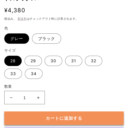
通
¥4,380
常
税込み。
配送料
はチェックアウト時に計算されます。
価
色
格
グレー
ブラック
サイズ
28
29
30
31
32
33
34
数量
【シ
【シ
ワ
ワ
が
が
カートに追加する
気
気