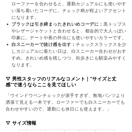
ローファーを合わせると、通勤カジュアルにも使いやす
い落ち着いたコーデに。チェック柄が程よいアクセント
になります。
ブラックは引き締まったきれいめコーデに：
黒トップス
やレザージャケットと合わせると、都会的で大人っぽい
印象に。デートや夜の外出にも使いやすいカラーです。
白スニーカーで抜け感を出す：
チェックスラックスを少
しカジュアルに着たい日は、白スニーカー合わせがおす
すめ。きれいめ感を残しつつ、街歩きにも馴染みやすく
なります。
▽ 男性スタッフのリアルなコメント｜“サイズと丈
感”で迷うならここを見てほしい
「ウインドウペンチェックが派手すぎず、無地パンツより
洒落て見える一本です。ローファーでも白スニーカーでも
合わせやすいので、通勤にも休日にも使えます。」
▽ サイズ情報