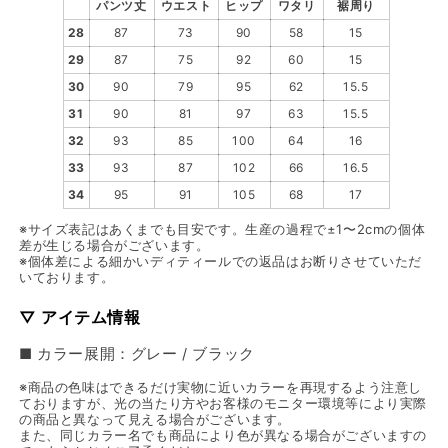
パンツ丈
ウエスト
ヒップ
ワタリ
裾周り
28
87
73
90
58
15
29
87
75
92
60
15
30
90
79
95
62
15.5
31
90
81
97
63
15.5
32
93
85
100
64
16
33
93
87
102
66
16.5
34
95
91
105
68
17
※サイズ表記はあくまでも目安です。生産の過程で±1〜2cmの個体
差が生じる場合がございます。
※個体差による細かいディティールでの返品はお断りさせていただ
いております。
▽ アイテム情報
■ カラー展開：グレー / ブラック
※商品の色味はできるだけ実物に近いカラーを再現するよう注意し
ておりますが、光の当たり方やお客様のモニター環境等により実際
の商品と異なって見える場合がございます。
また、同じカラー名でも商品により色が異なる場合がございますの