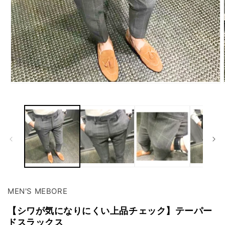
モ
ー
ダ
ル
で
メ
デ
ィ
ア
(1)
を
開
MEN'S MEBORE
く
【シワが気になりにくい上品チェック】テーパー
ドスラックス