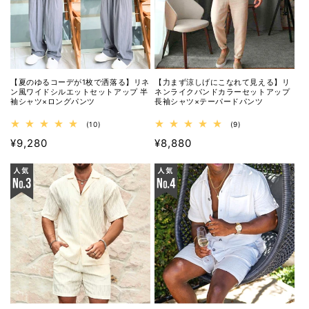
【夏のゆるコーデが1枚で洒落る】リネ
【力まず涼しげにこなれて見える】リ
ン風ワイドシルエットセットアップ 半
ネンライクバンドカラーセットアップ
袖シャツ×ロングパンツ
長袖シャツ×テーパードパンツ
10
9
(10)
(9)
レ
レ
通
通
¥9,280
¥8,880
ビ
ビ
ュ
ュ
常
常
ー
ー
価
価
数
数
の
の
格
格
合
合
計
計