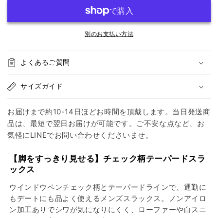
に
に
な
な
り
り
に
に
別のお支払い方法
く
く
い
い
よくあるご質問
上
上
品
品
サイズガイド
チ
チ
ェ
ェ
お届けまで約10-14日ほどお時間を頂戴します。当日発送商
ッ
ッ
品は、最短で翌日お届けが可能です。ご不安な点など、お
ク】
ク】
気軽にLINEでお問い合わせくださいませ。
テ
テ
ー
ー
【脚をすっきり見せる】チェック柄テーパードスラ
パ
パ
ックス
ー
ー
ド
ド
ウインドウペンチェック柄とテーパードラインで、通勤に
ス
ス
もデートにも品よく使えるメンズスラックス。ノンアイロ
ン加工ありでシワが気になりにくく、ローファーや白スニ
ラ
ラ