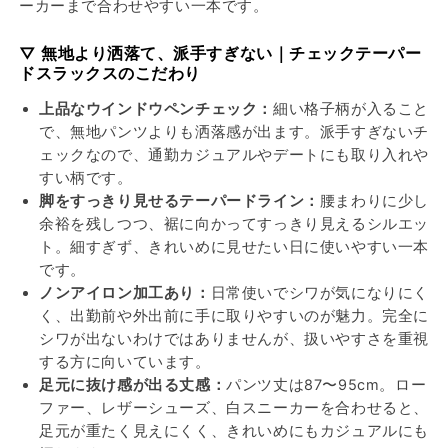
ーカーまで合わせやすい一本です。
ッ
ッ
ク
ク
▽ 無地より洒落て、派手すぎない｜チェックテーパー
ス
ス
ドスラックスのこだわり
の
の
数
数
上品なウインドウペンチェック：
細い格子柄が入ること
量
量
で、無地パンツよりも洒落感が出ます。派手すぎないチ
を
を
ェックなので、通勤カジュアルやデートにも取り入れや
減
増
すい柄です。
ら
や
脚をすっきり見せるテーパードライン：
腰まわりに少し
す
す
余裕を残しつつ、裾に向かってすっきり見えるシルエッ
ト。細すぎず、きれいめに見せたい日に使いやすい一本
です。
ノンアイロン加工あり：
日常使いでシワが気になりにく
く、出勤前や外出前に手に取りやすいのが魅力。完全に
シワが出ないわけではありませんが、扱いやすさを重視
する方に向いています。
足元に抜け感が出る丈感：
パンツ丈は87〜95cm。ロー
ファー、レザーシューズ、白スニーカーを合わせると、
足元が重たく見えにくく、きれいめにもカジュアルにも