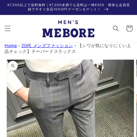
コンテ
¥7,000以上で送料無料｜¥7,000未満でも送料は一律¥300 簡単な会員登
ンツに
録で今すぐ全品10%OFFクーポンをゲット！
進む
カ
ー
ト
Home
›
20代 メンズファッション
›
【シワが気になりにくい上
品チェック】テーパードスラックス
商品情
報にス
キップ