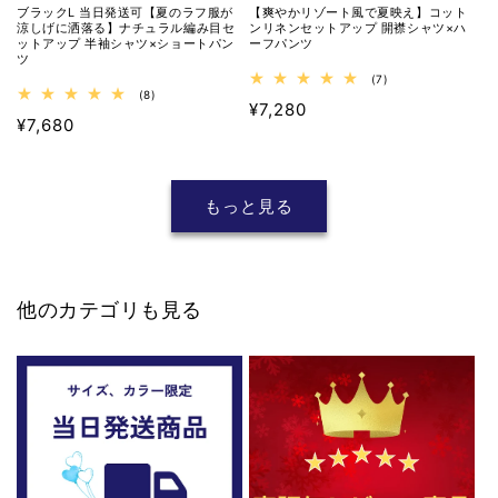
ブラックL 当日発送可【夏のラフ服が
【爽やかリゾート風で夏映え】コット
涼しげに洒落る】ナチュラル編み目セ
ンリネンセットアップ 開襟シャツ×ハ
ットアップ 半袖シャツ×ショートパン
ーフパンツ
ツ
7
(7)
8
レ
(8)
通
¥7,280
レ
ビ
通
¥7,680
ビ
ュ
常
ュ
ー
常
価
ー
数
価
数
の
格
の
合
格
もっと見る
合
計
計
他のカテゴリも見る