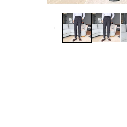
モ
ー
ダ
ル
で
メ
デ
ィ
ア
(1)
を
開
く