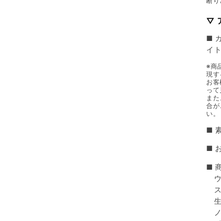
断り
▽
■ 
イ
※商
現す
お客
って
また
合が
い。
■ 
■ 
■ 
ウ
ス
生
ノ