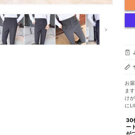
お届
ます
けが
にL
3
ー
が