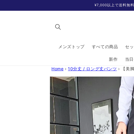
コンテ
¥7,000以上で送料
ンツに
進む
メンズトップ
すべての商品
セッ
新作
当日
Home
›
10分丈 / ロング丈パンツ
›
【美
商品情
報にス
キップ