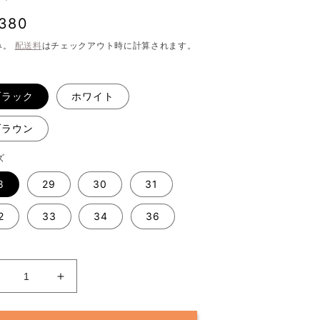
,380
み。
配送料
はチェックアウト時に計算されます。
ブラック
ホワイト
ブラウン
ズ
8
29
30
31
2
33
34
36
【美
【美
脚
脚
見
見