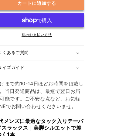
カートに追加する
え
え
が
が
叶
叶
う
う
テ
別のお支払い方法
テ
ー
ー
パ
パ
よくあるご質問
ー
ー
ド
ド
サイズガイド
ラ
ラ
イ
イ
けまで約10-14日ほどお時間を頂戴し
ン】
ン】
。当日発送商品は、最短で翌日お届
ウ
ウ
可能です。ご不安な点など、お気軽
エ
エ
INEでお問い合わせくださいませ。
ス
ス
ト
ト
0代メンズに最適なタック入りテーパ
ボ
ボ
ドスラックス｜美脚シルエットで差
タ
タ
つく1本