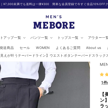
無料｜¥7,000未満でも送料は一律¥300 簡単な会員登録で今すぐ全品10%OF
トアップ一覧
パンツ一覧
トップス一覧
アウター一
発送商品
セール
WOMEN
よくあるご質問
About us
脚見えが叶うテーパードライン】ウエストボタンテーパードスラック
MEN
1
【
ン
ラ