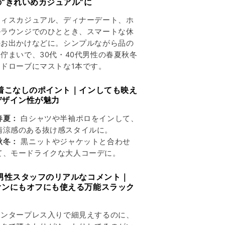
の“きれいめカジュアル”に
フィスカジュアル、ディナーデート、ホ
ルラウンジでのひととき、スマートな休
のお出かけなどに。シンプルながら品の
佇まいで、30代・40代男性の春夏秋冬
ードローブにマストな1本です。
 着こなしのポイント｜インしても映え
デザイン性が魅力
春夏：
白シャツや半袖ポロをインして、
清涼感のある抜け感スタイルに。
秋冬：
黒ニットやジャケットと合わせ
て、モードライクな大人コーデに。
 男性スタッフのリアルなコメント｜
オンにもオフにも使える万能スラック
」
センタープレス入りで細見えするのに、