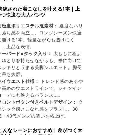
ン
ン
テ
テ
 洗練された着こなしを叶える1本｜上
かつ快適な大人パンツ
ー
ー
パ
パ
高密度ポリエステル混素材：
適度なハリ
ー
ー
と落ち感を両立し、ロングシーズン快適
ド
ド
に履ける1本。軽量ながらも透けにく
ス
ス
く、上品な表情。
ラ
ラ
テーパード×タック入り：
太ももに程よ
ッ
ッ
くゆとりを持たせながらも、裾に向けて
ク
ク
スッキリと収まる美脚シルエット。脚長
ス
ス
効果も抜群。
の
の
ハイウエスト仕様：
トレンド感のあるや
数
数
や高めのウエストラインで、シャツイン
コーデにも映えるバランスに。
量
量
フロントボタン付きベルトデザイン：
ク
を
を
ラシック感とこなれ感をプラスし、30
減
増
代・40代メンズの装いを格上げ。
ら
や
す
す
 こんなシーンにおすすめ｜差がつく大