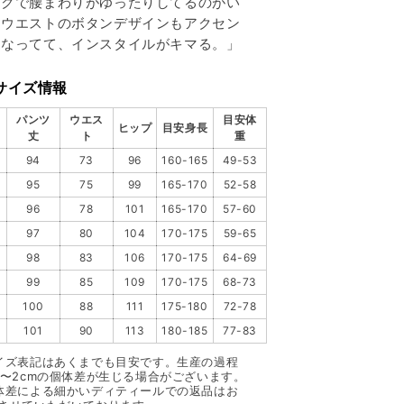
ックで腰まわりがゆったりしてるのがい
。ウエストのボタンデザインもアクセン
になってて、インスタイルがキマる。」
サイズ情報
パンツ
ウエス
目安体
ヒップ
目安身長
丈
ト
重
94
73
96
160-165
49-53
95
75
99
165-170
52-58
96
78
101
165-170
57-60
97
80
104
170-175
59-65
98
83
106
170-175
64-69
99
85
109
170-175
68-73
100
88
111
175-180
72-78
101
90
113
180-185
77-83
イズ表記はあくまでも目安です。生産の過程
1〜2cmの個体差が生じる場合がございます。
体差による細かいディティールでの返品はお