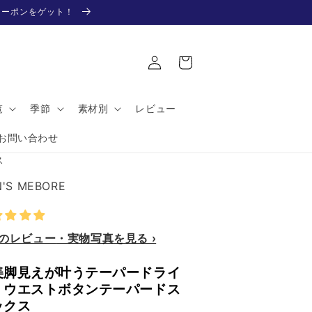
Fクーポンをゲット！
ロ
カ
グ
ー
イ
ト
ン
覧
季節
素材別
レビュー
お問い合わせ
ス
'S MEBORE
件のレビュー
美脚見えが叶うテーパードライ
】ウエストボタンテーパードス
ックス