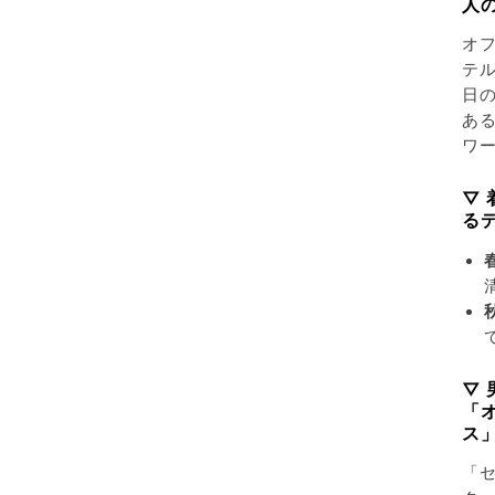
人
オ
テ
日
ある
ワ
▽
る
▽
「
ス
「