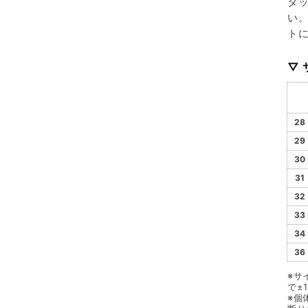
タ
い
ト
▽ 
28
29
30
31
32
33
34
36
※サ
で±
※個