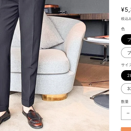
通
¥5
常
税込
価
色
格
サイ
2
3
数量