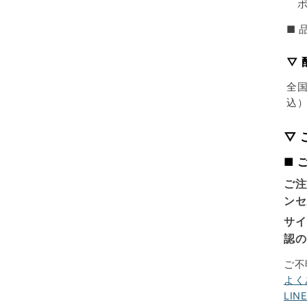
ポ
■ 
▽ 
全国
込
▽
■ 
ご注
ンセ
サイ
認の
ご不
よく
LIN