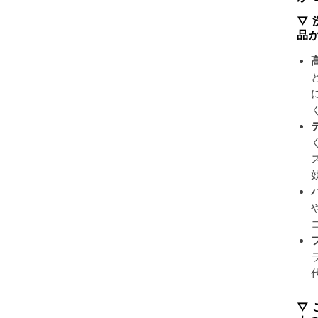
▽
品
▽