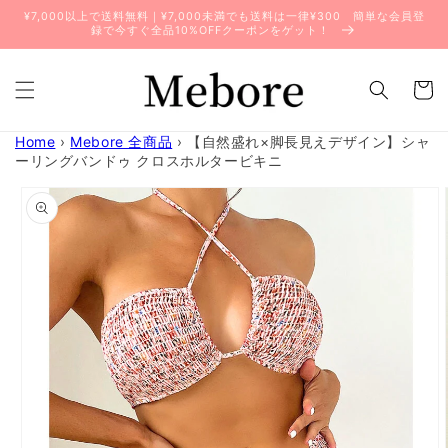
コンテ
¥7,000以上で送料無料｜¥7,000未満でも送料は一律¥300 簡単な会員登
ンツに
録で今すぐ全品10%OFFクーポンをゲット！
進む
カ
ー
ト
Home
›
Mebore 全商品
›
【自然盛れ×脚長見えデザイン】シャ
ーリングバンドゥ クロスホルタービキニ
商品情
報にス
キップ