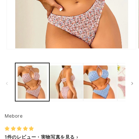
モ
ー
ダ
ル
で
メ
デ
ィ
ア
(1)
を
開
Mebore
く
1件のレビュー