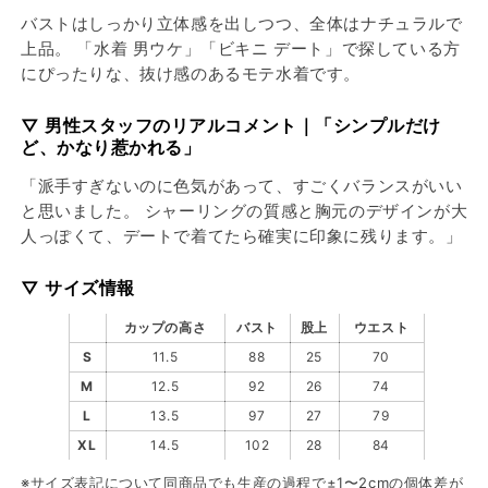
バストはしっかり立体感を出しつつ、全体はナチュラルで
上品。 「水着 男ウケ」「ビキニ デート」で探している方
にぴったりな、抜け感のあるモテ水着です。
▽ 男性スタッフのリアルコメント｜「シンプルだけ
ど、かなり惹かれる」
「派手すぎないのに色気があって、すごくバランスがいい
と思いました。 シャーリングの質感と胸元のデザインが大
人っぽくて、デートで着てたら確実に印象に残ります。」
▽ サイズ情報
カップの高さ
バスト
股上
ウエスト
S
11.5
88
25
70
M
12.5
92
26
74
L
13.5
97
27
79
XL
14.5
102
28
84
※サイズ表記について同商品でも生産の過程で±1〜2cmの個体差が