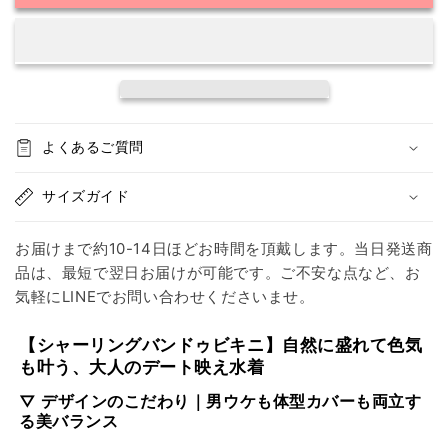
×
×
脚
脚
長
長
見
見
え
え
デ
デ
よくあるご質問
ザ
ザ
イ
イ
サイズガイド
ン】
ン】
シ
シ
お届けまで約10-14日ほどお時間を頂戴します。当日発送商
ャ
ャ
品は、最短で翌日お届けが可能です。ご不安な点など、お
ー
ー
気軽にLINEでお問い合わせくださいませ。
リ
リ
ン
ン
【シャーリングバンドゥビキニ】自然に盛れて色気
グ
グ
も叶う、大人のデート映え水着
バ
バ
ン
ン
▽ デザインのこだわり｜男ウケも体型カバーも両立す
る美バランス
ド
ド