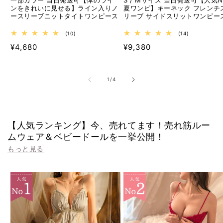
一部カラー 当日発送可【体のライ
S / Mサイズ 当日発送可【人気No
ンをきれいに見せる】ライン入りノ
夏ワンピ】キーネック フレンチ
ースリーブニットタイトワンピース
リーブ サイドスリットワンピー
10
14
(10)
(14)
レ
レ
通
通
¥4,680
¥9,380
ビ
ビ
ュ
ュ
常
常
ー
ー
価
価
数
数
の
の
格
格
の
1
/
4
合
合
計
計
【人気ランキング】今、売れてます！売れ筋ルー
ムウェア＆ベビードールを一挙公開！
もっと見る