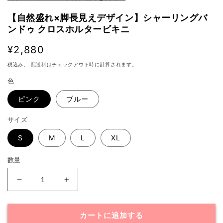
【自然盛れ×脚長見えデザイン】シャーリングバ
ンドゥ クロスホルタービキニ
通
¥2,880
常
税込み。
配送料
はチェックアウト時に計算されます。
価
色
格
ピンク
ブルー
サイズ
S
M
L
XL
数量
【自
【自
然
然
盛
盛
カートに追加する
れ
れ