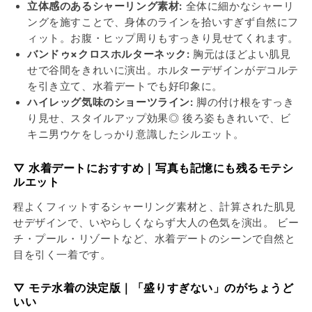
ゥ
ゥ
立体感のあるシャーリング素材:
全体に細かなシャーリ
ク
ク
ングを施すことで、身体のラインを拾いすぎず自然にフ
ロ
ロ
ィット。お腹・ヒップ周りもすっきり見せてくれます。
ス
ス
バンドゥ×クロスホルターネック:
胸元はほどよい肌見
ホ
ホ
せで谷間をきれいに演出。ホルターデザインがデコルテ
ル
ル
を引き立て、水着デートでも好印象に。
タ
タ
ハイレッグ気味のショーツライン:
脚の付け根をすっき
ー
ー
り見せ、スタイルアップ効果◎ 後ろ姿もきれいで、ビ
ビ
ビ
キニ男ウケをしっかり意識したシルエット。
キ
キ
ニ
ニ
▽ 水着デートにおすすめ｜写真も記憶にも残るモテシ
ルエット
の
の
数
数
程よくフィットするシャーリング素材と、計算された肌見
量
量
せデザインで、いやらしくならず大人の色気を演出。 ビー
を
を
チ・プール・リゾートなど、水着デートのシーンで自然と
減
増
目を引く一着です。
ら
や
す
す
▽ モテ水着の決定版｜「盛りすぎない」のがちょうど
いい