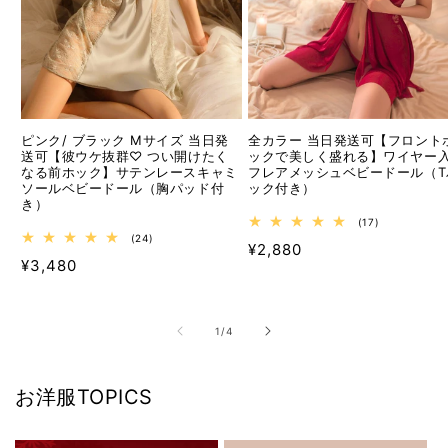
ピンク/ ブラック Mサイズ 当日発
全カラー 当日発送可【フロント
送可【彼ウケ抜群♡ つい開けたく
ックで美しく盛れる】ワイヤー
なる前ホック】サテンレースキャミ
フレアメッシュベビードール（T
ソールベビードール（胸パッド付
ック付き）
き）
17
(17)
レ
24
(24)
通
¥2,880
ビ
レ
通
¥3,480
ュ
ビ
常
ー
ュ
常
価
数
ー
価
の
数
格
合
の
格
の
1
/
4
計
合
計
お洋服TOPICS