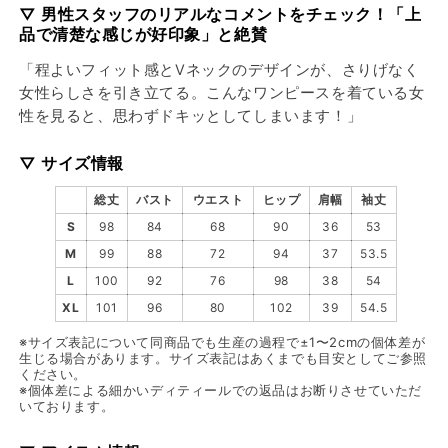
ト
ト
▽ 男性スタッフのリアルなコメントをチェック！「上
ワ
ワ
品で清楚な感じが好印象」と絶賛
ン
ン
「程よいフィット感とVネックのデザインが、さりげなく
ピ
ピ
女性らしさを引き立てる。こんなワンピースを着ている女
ー
ー
性を見ると、思わずドキッとしてしまいます！」
ス
ス
の
の
▽ サイズ情報
数
数
量
量
総丈
バスト
ウエスト
ヒップ
肩幅
袖丈
を
を
S
98
84
68
90
36
53
減
増
M
99
88
72
94
37
53.5
ら
や
L
100
92
76
98
38
54
す
す
XL
101
96
80
102
39
54.5
※サイズ表記について同商品でも生産の過程で±1〜2cmの個体差が
生じる場合があります。サイズ表記はあくまでも目安としてご参照
ください。
※個体差による細かいディティールでの返品はお断りさせていただ
いております。