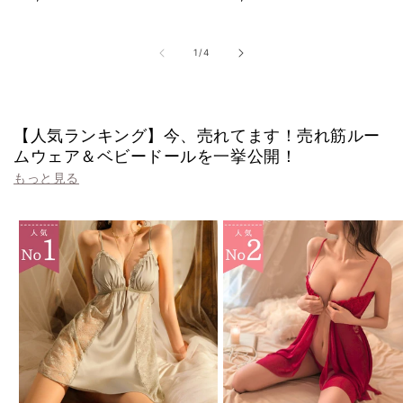
ュ
ュ
常
常
ー
ー
価
価
数
数
の
の
格
格
の
1
/
4
合
合
計
計
【人気ランキング】今、売れてます！売れ筋ルー
ムウェア＆ベビードールを一挙公開！
もっと見る