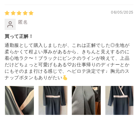
06/05/2025
匿名
買って正解！
通勤服として購入しましたが、これは正解でした◎生地が
柔らかくて程よい厚みがあるから、きちんと見えするのに
着心地ラク〜！ブラックにピンクのラインが映えて、上品
だけどちょっと可愛げもある♡お仕事帰りのディナーとか
にもそのまま行ける感じで、ヘビロテ決定です♩胸元のス
ナップボタンもありがたい🫰