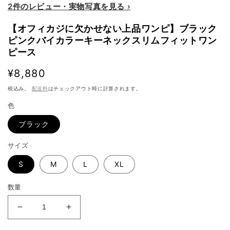
2件のレビュー
【オフィカジに欠かせない上品ワンピ】ブラック
ピンクバイカラーキーネックスリムフィットワン
ピース
通
¥8,880
常
税込み。
配送料
はチェックアウト時に計算されます。
価
色
格
ブラック
サイズ
S
M
L
XL
数量
【オ
【オ
フ
フ