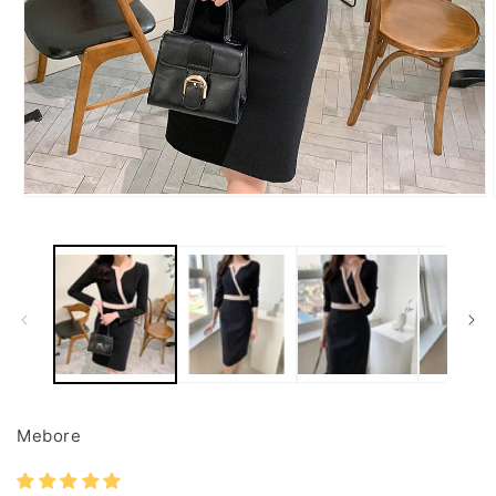
モ
ー
ダ
ル
で
メ
デ
ィ
ア
(1)
を
開
Mebore
く