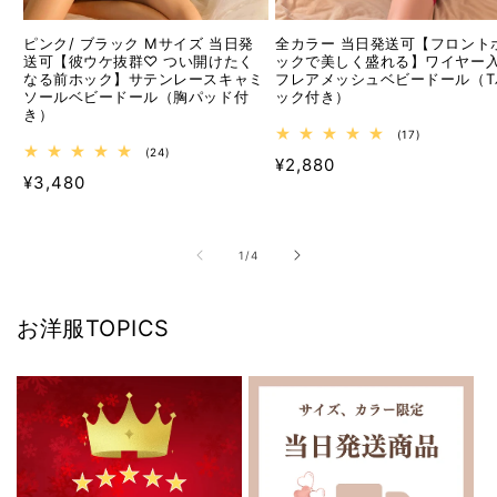
ピンク/ ブラック Mサイズ 当日発
全カラー 当日発送可【フロント
送可【彼ウケ抜群♡ つい開けたく
ックで美しく盛れる】ワイヤー
なる前ホック】サテンレースキャミ
フレアメッシュベビードール（T
ソールベビードール（胸パッド付
ック付き）
き）
17
(17)
レ
24
(24)
通
¥2,880
ビ
レ
通
¥3,480
ュ
ビ
常
ー
ュ
常
価
数
ー
価
の
数
格
合
の
格
の
1
/
4
計
合
計
お洋服TOPICS