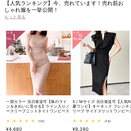
【人気ランキング】今、売れています！売れ筋お
しゃれ服を一挙公開！
もっと見る
一部カラー 当日発送可【体のライ
S / Mサイズ 当日発送可【人気No
ンをきれいに見せる】ライン入りノ
夏ワンピ】キーネック フレンチ
ースリーブニットタイトワンピース
リーブ サイドスリットワンピー
10
14
(10)
(14)
レ
レ
通
通
¥4,680
¥9,380
ビ
ビ