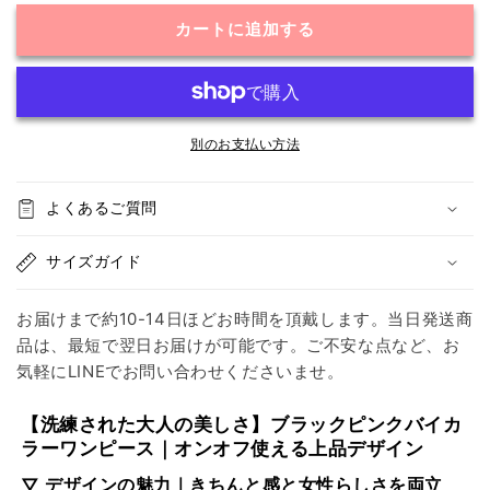
ィ
ィ
カートに追加する
カ
カ
ジ
ジ
に
に
欠
欠
か
か
別のお支払い方法
せ
せ
な
な
よくあるご質問
い
い
上
上
サイズガイド
品
品
ワ
ワ
お届けまで約10-14日ほどお時間を頂戴します。当日発送商
ン
ン
品は、最短で翌日お届けが可能です。ご不安な点など、お
ピ】
ピ】
気軽にLINEでお問い合わせくださいませ。
ブ
ブ
ラ
ラ
【洗練された大人の美しさ】ブラックピンクバイカ
ッ
ッ
ラーワンピース｜オンオフ使える上品デザイン
ク
ク
▽ デザインの魅力｜きちんと感と女性らしさを両立
ピ
ピ