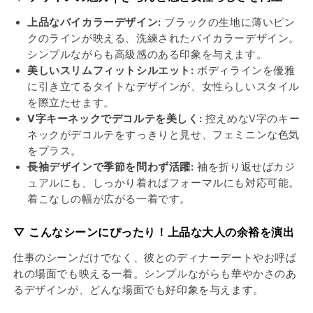
ン
ン
上品なバイカラーデザイン:
ブラックの生地に薄いピン
ク
ク
クのラインが映える、洗練されたバイカラーデザイン。
バ
バ
シンプルながらも高級感のある印象を与えます。
イ
イ
美しいスリムフィットシルエット:
ボディラインを優雅
カ
カ
に引き立てるタイトなデザインが、女性らしいスタイル
ラ
ラ
を際立たせます。
ー
ー
V字キーネックでデコルテを美しく:
控えめなV字のキー
キ
キ
ネックがデコルテをすっきりと見せ、フェミニンな色気
ー
ー
をプラス。
ネ
ネ
長袖デザインで季節を問わず活躍:
袖を折り返せばカジ
ッ
ッ
ュアルにも、しっかり着ればフォーマルにも対応可能。
ク
ク
着こなしの幅が広がる一着です。
ス
ス
▽ こんなシーンにぴったり！上品な大人の余裕を演出
リ
リ
ム
ム
仕事のシーンだけでなく、彼とのディナーデートやお呼ば
フ
フ
れの場面でも映える一着。シンプルながらも華やかさのあ
ィ
ィ
るデザインが、どんな場面でも好印象を与えます。
ッ
ッ