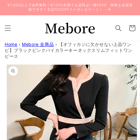
コンテ
¥7,000以上で送料無料｜¥7,000未満でも送料は一律¥300 簡単な会員登
ンツに
録で今すぐ全品10%OFFクーポンをゲット！
進む
カ
ー
ト
Home
›
Mebore 全商品
›
【オフィカジに欠かせない上品ワン
ピ】ブラックピンクバイカラーキーネックスリムフィットワン
ピース
商品情
報にス
キップ