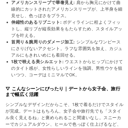
ス
ス
アメリカンスリーブで華奢見え:
肩から胸元にかけて曲
の
の
線的にカットされたアメリカンスリーブが、上半身を細
数
数
見せし、色っぽさをプラス。
量
量
伸縮性のあるリブニット:
ボディラインに程よくフィッ
を
を
トし、縦リブが縦長効果をもたらすため、スタイルアッ
減
増
プを叶える。
ら
や
首周り＆腕周りのダメージ加工:
シンプルなワンピース
す
す
にさりげないアクセント。ラフな雰囲気を加え、カジュ
アルにもきれいめにも着回せる。
1枚で映える美シルエット:
ウエストからヒップにかけて
のタイト感が、女性らしいラインを強調。男性ウケを狙
いつつ、コーデはミニマルでOK。
▽ こんなシーンにぴったり｜デートから女子会、旅行
まで幅広く活躍
シンプルなデザインだからこそ、1枚で着るだけでスタイル
が完成。デートはもちろん、女子会や旅行先でも「スタイ
ル良く見えるね」と褒められること間違いなし。スニーカ
ーでカジュアルダウン、ヒールで色っぽく仕上げるなど、