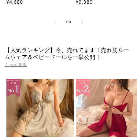
通
通
¥4,680
¥9,380
ビ
ビ
ュ
ュ
常
常
ー
ー
価
価
数
数
の
の
格
格
の
1
/
4
合
合
計
計
【人気ランキング】今、売れてます！売れ筋ルー
ムウェア＆ベビードールを一挙公開！
もっと見る