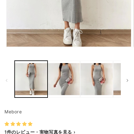
モ
ー
ダ
ル
で
メ
デ
ィ
ア
(1)
を
開
Mebore
く
1件のレビュー