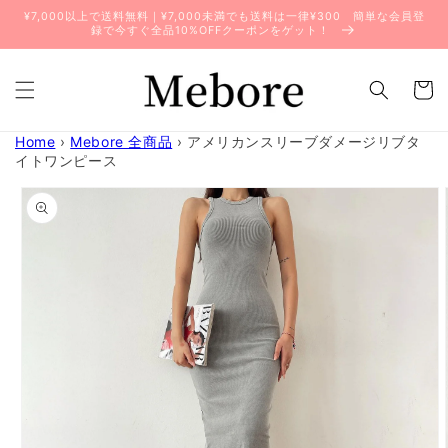
コンテ
¥7,000以上で送料無料｜¥7,000未満でも送料は一律¥300 簡単な会員登
ンツに
録で今すぐ全品10%OFFクーポンをゲット！
進む
カ
ー
ト
Home
›
Mebore 全商品
›
アメリカンスリーブダメージリブタ
イトワンピース
商品情
報にス
キップ