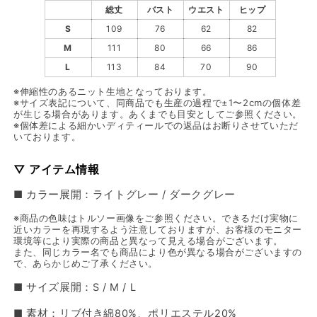
総丈
バスト
ウエスト
ヒップ
S
109
76
62
82
M
111
80
66
86
L
113
84
70
90
※伸縮性のあるニット生地となっております。
※サイズ表記について、同商品でも生産の過程で±1〜2cmの個体差
が生じる場合があります。あくまでも目安としてご参照ください。
※個体差による細かいディティールでの返品はお断りさせていただ
いております。
▽ アイテム情報
■ カラー展開：ライトグレー / ダークグレー
※商品の色味はトルソー画像をご参照ください。できるだけ実物に
近いカラーを再現するよう注意しておりますが、お客様のモニター
環境等により実際の商品と異なって見える場合がございます。
また、同じカラー名でも商品により色が異なる場合がございますの
で、あらかじめご了承ください。
■ サイズ展開：S / M / L
■ 素材：リブ付き綿80%、ポリエステル20%