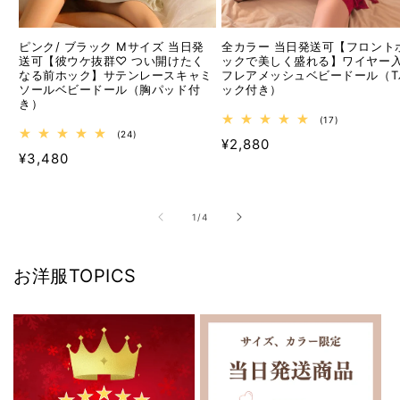
ピンク/ ブラック Mサイズ 当日発
全カラー 当日発送可【フロント
送可【彼ウケ抜群♡ つい開けたく
ックで美しく盛れる】ワイヤー
なる前ホック】サテンレースキャミ
フレアメッシュベビードール（T
ソールベビードール（胸パッド付
ック付き）
き）
17
(17)
レ
24
(24)
通
¥2,880
ビ
レ
通
¥3,480
ュ
ビ
常
ー
ュ
常
価
数
ー
価
の
数
格
合
の
格
の
1
/
4
計
合
計
お洋服TOPICS