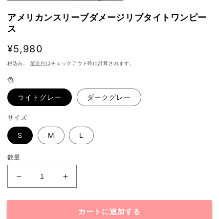
アメリカンスリーブダメージリブタイトワンピー
ス
通
¥5,980
常
税込み。
配送料
はチェックアウト時に計算されます。
価
色
格
ライトグレー
ダークグレー
サイズ
S
M
L
数量
ア
ア
メ
メ
リ
リ
カートに追加する
カ
カ