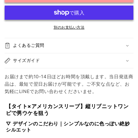
ン
ン
ス
ス
リ
リ
ー
ー
別のお支払い方法
ブ
ブ
ダ
ダ
よくあるご質問
メ
メ
ー
ー
サイズガイド
ジ
ジ
リ
リ
お届けまで約10-14日ほどお時間を頂戴します。当日発送商
ブ
ブ
品は、最短で翌日お届けが可能です。ご不安な点など、お
タ
タ
気軽にLINEでお問い合わせくださいませ。
イ
イ
ト
ト
【タイト×アメリカンスリーブ】縦リブニットワン
ワ
ワ
ピで男ウケを狙う
ン
ン
▽ デザインのこだわり｜シンプルなのに色っぽい絶妙
ピ
ピ
シルエット
ー
ー