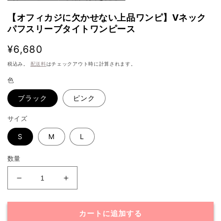
【オフィカジに欠かせない上品ワンピ】Vネック
パフスリーブタイトワンピース
通
¥6,680
常
税込み。
配送料
はチェックアウト時に計算されます。
価
色
格
ブラック
ピンク
サイズ
S
M
L
数量
【オ
【オ
フ
フ
ィ
ィ
カートに追加する
カ
カ