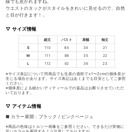
線でも惹かれますね。
ウエストのタックがスタイルをきれいに見せるので、自然
と目が行きます！」
▽ サイズ情報
総丈
バスト
肩幅
袖丈
S
110
84
34
21
M
111
88
35
22
L
112
92
36
23
※サイズ表記について同商品でも生産の過程で±1〜2cmの個体差が
生じる場合があります。サイズ表記はあくまでも目安としてご参照
ください。
※個体差による細かいディティールでの返品はお断りさせていただ
いております。
▽ アイテム情報
■ カラー展開：ブラック / ピンクベージュ
※商品の色味はトルソー画像をご参照ください。できるだけ実物に
近いカラーを再現するよう注意しておりますが、