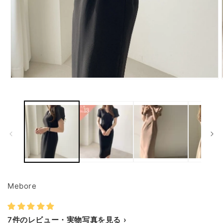
モ
ー
ダ
ル
で
メ
デ
ィ
ア
(1)
を
開
Mebore
く
7件のレビュー