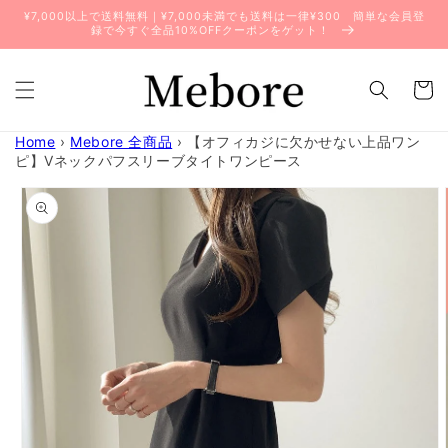
コンテ
¥7,000以上で送料無料｜¥7,000未満でも送料は一律¥300 簡単な会員登
ンツに
録で今すぐ全品10%OFFクーポンをゲット！
進む
カ
ー
ト
Home
›
Mebore 全商品
›
【オフィカジに欠かせない上品ワン
ピ】Vネックパフスリーブタイトワンピース
商品情
報にス
キップ