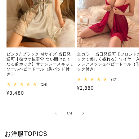
ピンク/ ブラック Mサイズ 当日発
全カラー 当日発送可【フロント
送可【彼ウケ抜群♡ つい開けたく
ックで美しく盛れる】ワイヤー
なる前ホック】サテンレースキャミ
フレアメッシュベビードール（T
ソールベビードール（胸パッド付
ック付き）
き）
17
(17)
レ
24
(24)
通
¥2,880
ビ
レ
通
¥3,480
ュ
ビ
常
ー
ュ
常
価
数
ー
価
の
数
格
合
の
格
の
1
/
4
計
合
計
お洋服TOPICS