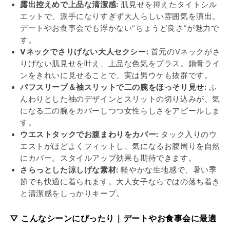
ス
ス
露出控えめで上品な清潔感:
肌見せを抑えたタイトシル
リ
リ
エットで、派手になりすぎず大人らしい雰囲気を演出。
ー
ー
デートやお食事会でも浮かない“ちょうど良さ”が魅力で
ブ
ブ
す。
タ
タ
Vネックでさりげない大人セクシー:
首元のVネックがさ
イ
イ
りげない肌見せを叶え、上品な色気をプラス。鎖骨ライ
ト
ト
ンをきれいに見せることで、実は男ウケも抜群です。
ワ
ワ
パフスリーブ＆袖スリットで二の腕をほっそり見せ:
ふ
ン
ン
んわりとした袖のデザインとスリットの切り込みが、気
ピ
ピ
になる二の腕をカバーしつつ女性らしさをアピールしま
ー
ー
す。
ウエストタックでお腹まわりをカバー:
タック入りのウ
ス
ス
エストがほどよくフィットし、気になるお腹周りを自然
の
の
にカバー。スタイルアップ効果も期待できます。
数
数
さらっとした涼しげな素材:
軽やかな生地感で、暑い季
量
量
節でも快適に着られます。大人女子ならではの落ち着き
を
を
と清潔感をしっかりキープ。
減
増
ら
や
▽ こんなシーンにぴったり｜デートやお食事会に最適
す
す