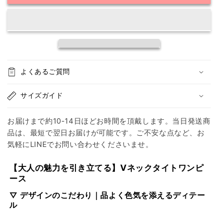
ジ
ジ
に
に
欠
欠
か
か
せ
せ
な
な
よくあるご質問
い
い
上
上
サイズガイド
品
品
ワ
ワ
お届けまで約10-14日ほどお時間を頂戴します。当日発送商
ン
ン
品は、最短で翌日お届けが可能です。ご不安な点など、お
ピ】
ピ】
気軽にLINEでお問い合わせくださいませ。
V
V
ネ
ネ
【大人の魅力を引き立てる】Vネックタイトワンピ
ッ
ッ
ース
ク
ク
パ
パ
▽ デザインのこだわり｜品よく色気を添えるディテー
ル
フ
フ