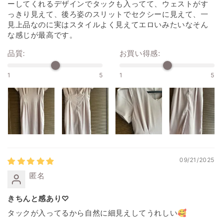
ーしてくれるデザインでタックも入ってて、ウェストがす
っきり見えて、後ろ姿のスリットでセクシーに見えて、一
見上品なのに実はスタイルよく見えてエロいみたいなそん
な感じが最高です。
品質:
お買い得感:
1
5
1
5
09/21/2025
匿名
きちんと感あり♡
タックが入ってるから自然に細見えしてうれしい🥰