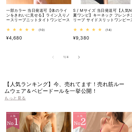
一部カラー 当日発送可【体のライ
S / Mサイズ 当日発送可【人気No
ンをきれいに見せる】ライン入りノ
夏ワンピ】キーネック フレンチ
ースリーブニットタイトワンピース
リーブ サイドスリットワンピー
10
14
(10)
(14)
レ
レ
通
通
¥4,680
¥9,380
ビ
ビ
ュ
ュ
常
常
ー
ー
価
価
数
数
の
の
格
格
の
1
/
4
合
合
計
計
【人気ランキング】今、売れてます！売れ筋ルー
ムウェア＆ベビードールを一挙公開！
もっと見る