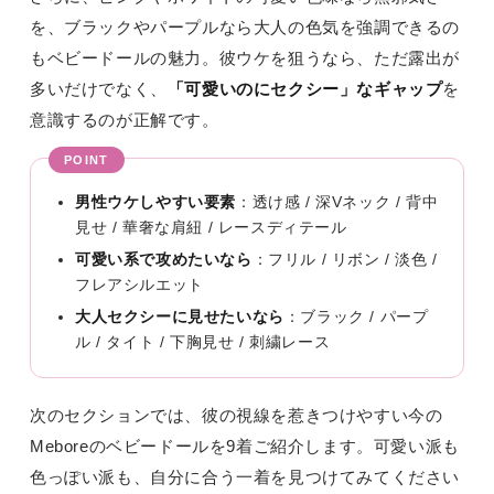
を、ブラックやパープルなら大人の色気を強調できるの
もベビードールの魅力。彼ウケを狙うなら、ただ露出が
多いだけでなく、
「可愛いのにセクシー」なギャップ
を
意識するのが正解です。
男性ウケしやすい要素
：透け感 / 深Vネック / 背中
見せ / 華奢な肩紐 / レースディテール
可愛い系で攻めたいなら
：フリル / リボン / 淡色 /
フレアシルエット
大人セクシーに見せたいなら
：ブラック / パープ
ル / タイト / 下胸見せ / 刺繍レース
次のセクションでは、彼の視線を惹きつけやすい今の
Meboreのベビードールを9着ご紹介します。可愛い派も
色っぽい派も、自分に合う一着を見つけてみてください