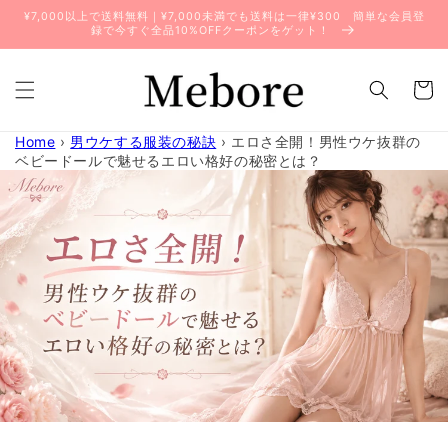
コンテ
¥7,000以上で送料無料｜¥7,000未満でも送料は一律¥300 簡単な会員登
ンツに
録で今すぐ全品10%OFFクーポンをゲット！
進む
カ
ー
ト
Home
›
男ウケする服装の秘訣
›
エロさ全開！男性ウケ抜群の
ベビードールで魅せるエロい格好の秘密とは？