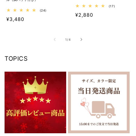
17
(17)
24
レ
(24)
通
¥2,880
レ
ビ
通
¥3,480
ビ
ュ
常
ュ
ー
常
ー
数
価
数
の
価
の
格
合
の
1
/
4
格
合
計
計
TOPICS