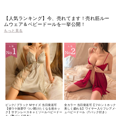
計
計
【人気ランキング】今、売れてます！売れ筋ルー
ムウェア＆ベビードールを一挙公開！
もっと見る
ピンク/ ブラック Mサイズ 当日発送可
全カラー 当日発送可【フロントホッ
【彼ウケ抜群♡ つい開けたくなる前ホッ
美しく盛れる】ワイヤー入りフレアメ
ク】サテンレースキャミソールベビードー
ュベビードール（Tバック付き）
ル（胸パッド付き）