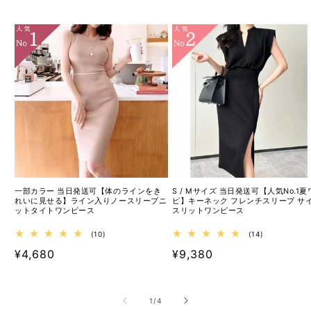
一部カラー 当日発送可【体のラインをき
S / Mサイズ 当日発送可【人気No.1夏
れいに見せる】ライン入りノースリーブニ
ピ】キーネック フレンチスリーブ サ
ットタイトワンピース
スリットワンピース
10
14
(10)
(14)
レ
レ
通
¥4,680
通
¥9,380
ビ
ビ
ュ
ュ
常
常
ー
ー
数
数
価
価
の
の
の
1
/
4
格
合
格
合