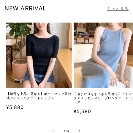
NEW ARRIVAL
もっと見る
【鎖骨を上品に見せる】ボートネック五分
【肩まわりをすっきり見せる】アイス
袖アイスシルクニットトップス
クアメリカンスリーブロングニットワ
ース
通
¥5,880
通
¥5,680
常
常
価
価
格
の
1
/
4
格