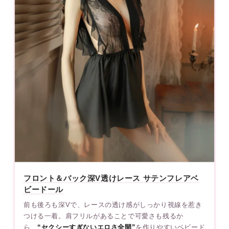
フロント＆バック深V透けレース サテンフレアベ
ビードール
前も後ろも深Vで、レースの透け感がしっかり視線を惹き
つける一着。肩フリルがあることで可愛さも残るか
ら、
“セクシーすぎないエロさ全開”
を作りやすいベビード