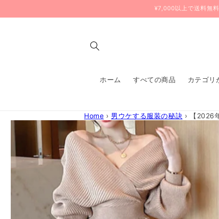
コンテ
¥7,000以上で送料
ンツに
進む
ホーム
すべての商品
カテゴリ
Home
›
男ウケする服装の秘訣
›
【202