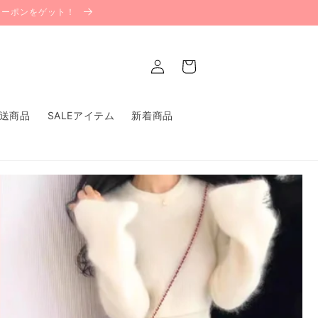
Fクーポンをゲット！
ロ
カ
グ
ー
イ
ト
ン
送商品
SALEアイテム
新着商品
せ