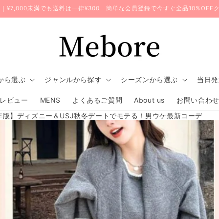
無料｜¥7,000未満でも送料は一律¥300 簡単な会員登録で今すぐ全品10%OF
から選ぶ
ジャンルから探す
シーズンから選ぶ
当日発
レビュー
MENS
よくあるご質問
About us
お問い合わ
6年版】ディズニー＆USJ秋冬デートでモテる！男ウケ最新コーデ