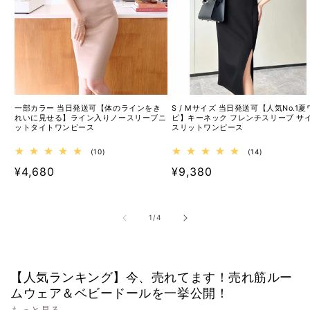
一部カラー 当日発送可【体のラインをき
S / Mサイズ 当日発送可【人気No.1夏
れいに見せる】ライン入りノースリーブニ
ピ】キーネック フレンチスリーブ サ
ットタイトワンピース
スリットワンピース
10
14
(10)
(14)
レ
レ
通
¥4,680
通
¥9,380
ビ
ビ
ュ
ュ
常
常
ー
ー
数
数
価
価
の
の
の
1
/
4
格
合
格
合
計
計
【人気ランキング】今、売れてます！売れ筋ルー
ムウェア＆ベビードールを一挙公開！
もっと見る