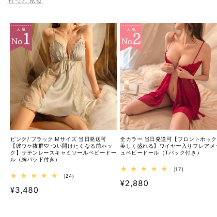
ピンク/ ブラック Mサイズ 当日発送可
全カラー 当日発送可【フロントホッ
【彼ウケ抜群♡ つい開けたくなる前ホッ
美しく盛れる】ワイヤー入りフレアメ
ク】サテンレースキャミソールベビードー
ュベビードール（Tバック付き）
ル（胸パッド付き）
17
(17)
24
レ
(24)
通
¥2,880
レ
ビ
通
¥3,480
ビ
ュ
常
ュ
ー
常
ー
数
価
数
の
価
の
合