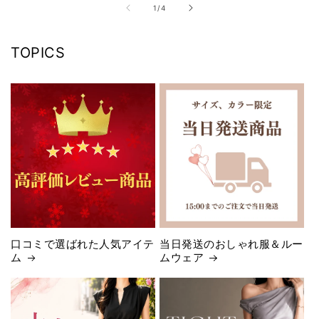
格
の
1
/
4
格
合
計
計
TOPICS
口コミで選ばれた人気アイテ
当日発送のおしゃれ服＆ルー
ム
ムウェア