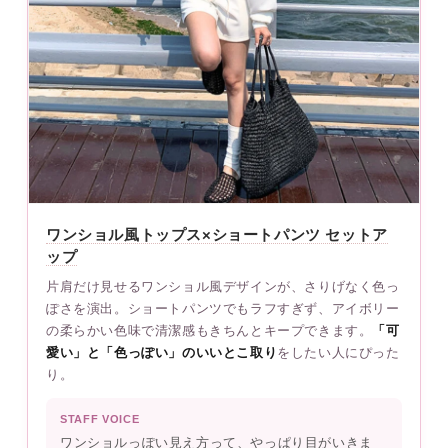
ワンショル風トップス×ショートパンツ セットア
ップ
片肩だけ見せるワンショル風デザインが、さりげなく色っ
ぽさを演出。ショートパンツでもラフすぎず、アイボリー
の柔らかい色味で清潔感もきちんとキープできます。
「可
愛い」と「色っぽい」のいいとこ取り
をしたい人にぴった
り。
STAFF VOICE
ワンショルっぽい見え方って、やっぱり目がいきま