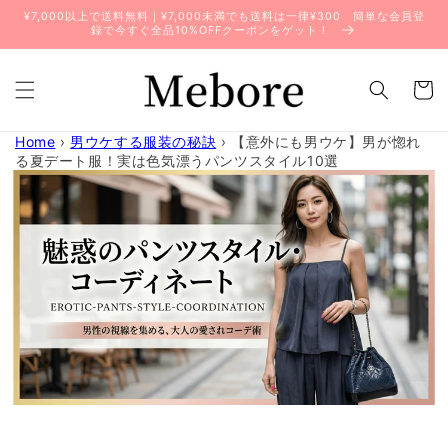
コンテ
¥7,000以上で送料無料｜¥7,000未満でも送料は一律¥300 簡単な会員登
ンツに
録で今すぐ全品10%OFFクーポンをゲット！
進む
カ
ー
ト
Home
›
男ウケする服装の秘訣
›
【意外にも男ウケ】男が惚れ
る夏デート服！実は色気漂うパンツスタイル10選