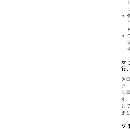
▽
行
休
ブ
部
す
と
ま
▽