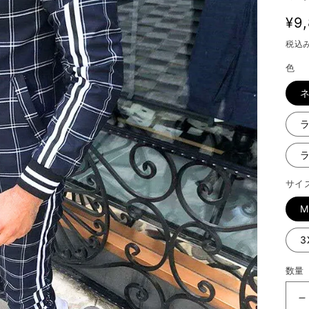
通
¥9
常
税込
価
色
格
サイ
M
3
数量