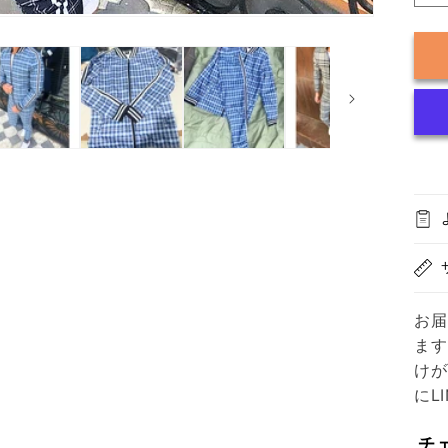
お届
ます
けが
にL
チ