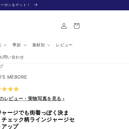
Fクーポンをゲット！
ロ
カ
グ
ー
イ
ト
ン
覧
季節
素材別
レビュー
お問い合わせ
プ
'S MEBORE
件のレビュー
ジャージでも街着っぽく決ま
】チェック柄ラインジャージセ
トアップ