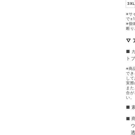
3XL
※サ
で±
※個
断り
▽
■ 
トブ
※商
でき
して
実際
また
合が
い。
■ 
■ 
ウ
透