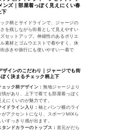
ラ
ラ
 メンズ｜部屋着っぽく見えにくい春
イ
イ
上下
ン
ン
ジ
ジ
ェック柄とサイドラインで、ジャージの
ャ
ャ
クさを残しながら街着として見えやすい
ー
ー
ンズセットアップ。伸縮性のあるポリエ
ジ
ジ
テル素材とゴムウエストで着やすく、休
の街歩きや旅行にも使いやすい一着で
セ
セ
。
ッ
ッ
ト
ト
 デザインのこだわり｜ジャージでも街
ア
ア
っぽく決まるチェック柄上下
ッ
ッ
プ
プ
チェック柄デザイン：
無地ジャージより
の
の
表情があり、上下で着ても部屋着っぽく
数
数
見えにくいのが魅力です。
量
量
サイドライン入り：
袖とパンツ横のライ
を
を
ンがアクセントになり、スポーツMIXら
減
増
しいすっきり感が出ます。
ら
や
スタンドカラーのトップス：
首元がだら