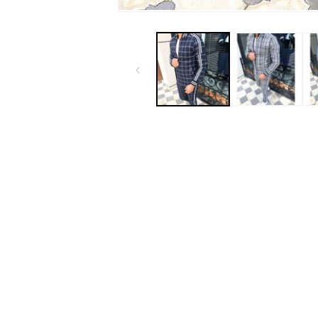
モ
ー
ダ
ル
で
メ
デ
ィ
ア
(1)
を
開
く