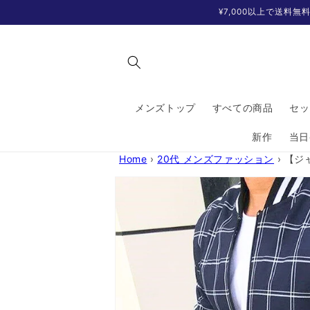
コンテ
¥7,000以上で送料
ンツに
進む
メンズトップ
すべての商品
セッ
新作
当日
Home
›
20代 メンズファッション
›
【ジ
商品情
報にス
キップ