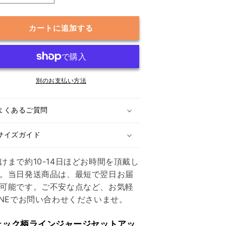
ャ
ャ
ー
ー
カートに追加する
ジ
ジ
で
で
も
も
街
街
着
別のお支払い方法
着
っ
っ
ぽ
ぽ
よくあるご質問
く
く
決
決
サイズガイド
ま
ま
る】
る】
けまで約10-14日ほどお時間を頂戴し
チ
チ
。当日発送商品は、最短で翌日お届
ェ
ェ
可能です。ご不安な点など、お気軽
ッ
ッ
INEでお問い合わせくださいませ。
ク
ク
柄
柄
ェック柄ラインジャージセットアッ