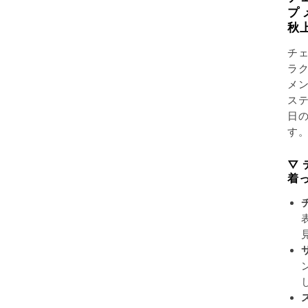
プ
秋
チ
ラ
メ
ス
日
す
▽
着