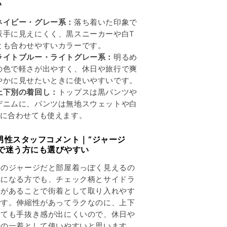
い
ネイビー・グレー系：
落ち着いた印象で
派手に見えにくく、黒スニーカーや白T
とも合わせやすいカラーです。
ライトブルー・ライトグレー系：
明るめ
の色で軽さが出やすく、休日や旅行で爽
やかに見せたいときに使いやすいです。
上下別の着回し：
トップスは黒パンツや
デニムに、パンツは無地スウェットや白
Tに合わせても使えます。
 男性スタッフコメント｜“ジャージ
”で迷う方にも選びやすい
通のジャージだと部屋着っぽく見えるの
気になる方でも、チェック柄とサイドラ
ンがあることで街着として取り入れやす
です。伸縮性があってラクなのに、上下
着ても手抜き感が出にくいので、休日や
行の一着として使いやすいと思います。