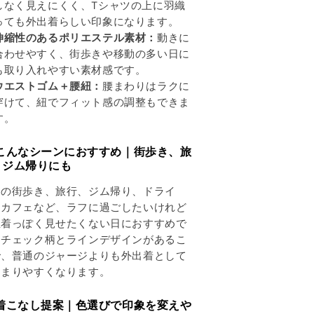
しなく見えにくく、Tシャツの上に羽織
す
す
っても外出着らしい印象になります。
伸縮性のあるポリエステル素材：
動きに
合わせやすく、街歩きや移動の多い日に
も取り入れやすい素材感です。
ウエストゴム＋腰紐：
腰まわりはラクに
穿けて、紐でフィット感の調整もできま
す。
 こんなシーンにおすすめ｜街歩き、旅
、ジム帰りにも
日の街歩き、旅行、ジム帰り、ドライ
、カフェなど、ラフに過ごしたいけれど
屋着っぽく見せたくない日におすすめで
。チェック柄とラインデザインがあるこ
で、普通のジャージよりも外出着として
とまりやすくなります。
 着こなし提案｜色選びで印象を変えや