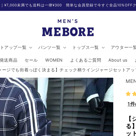
無料｜¥7,000未満でも送料は一律¥300 簡単な会員登録で今すぐ全品10%OF
トアップ一覧
パンツ一覧
トップス一覧
アウター一
発送商品
セール
WOMEN
よくあるご質問
About us
ャージでも街着っぽく決まる】チェック柄ラインジャージセットアッ
MEN
1
【
る
ッ