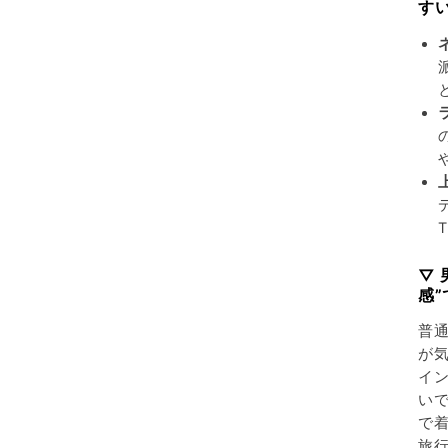
す
▽
感
普
が
イ
い
で
旅