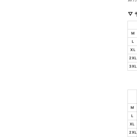
▽ 
M
L
XL
2XL
3XL
M
L
XL
2XL