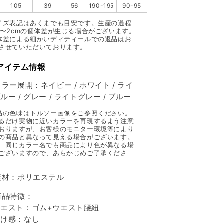
105
39
56
190-195
90-95
イズ表記はあくまでも目安です。生産の過程
1〜2cmの個体差が生じる場合がございます。
体差による細かいディティールでの返品はお
させていただいております。
 アイテム情報
カラー展開：ネイビー / ホワイト / ライ
ルー / グレー / ライトグレー / ブルー
品の色味はトルソー画像をご参照ください。
るだけ実物に近いカラーを再現するよう注意
おりますが、お客様のモニター環境等により
の商品と異なって見える場合がございます。
、同じカラー名でも商品により色が異なる場
ございますので、あらかじめご了承くださ
素材：ポリエステル
商品特徴：
エスト：ゴム+ウエスト腰紐
け感：なし