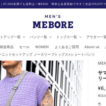
無料｜¥7,000未満でも送料は一律¥300 簡単な会員登録で今すぐ全品10%OF
トアップ一覧
パンツ一覧
トップス一覧
アウター一
発送商品
セール
WOMEN
よくあるご質問
About us
ーニットセットアップ ノースリーブトップス×ショートパンツ
MEN
サ
リ
通
¥6
常
税込
価
色