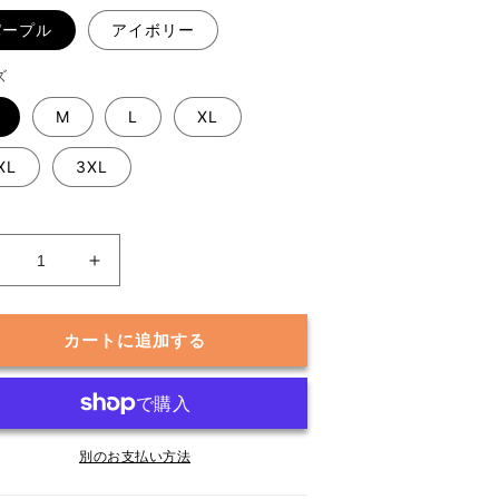
パープル
アイボリー
ズ
M
L
XL
XL
3XL
サ
サ
マ
マ
ー
ー
カートに追加する
ニ
ニ
ッ
ッ
ト
ト
セ
セ
ッ
別のお支払い方法
ッ
ト
ト