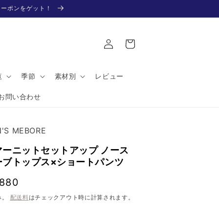
Fクーポンをゲット！
ロ
カ
グ
ー
イ
ト
ン
覧
季節
素材別
レビュー
お問い合わせ
'S MEBORE
マーニットセットアップ ノース
ーブトップス×ショートパンツ
,880
み。
配送料
はチェックアウト時に計算されます。