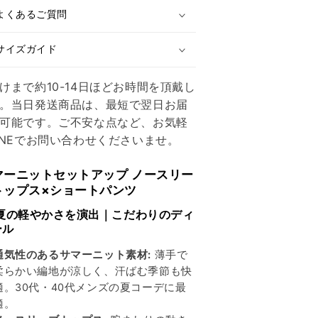
ア
ア
よくあるご質問
ッ
ッ
プ
プ
サイズガイド
ノ
ノ
ー
ー
けまで約10-14日ほどお時間を頂戴し
ス
ス
。当日発送商品は、最短で翌日お届
リ
リ
可能です。ご不安な点など、お気軽
ー
ー
INEでお問い合わせくださいませ。
ブ
ブ
ト
ト
マーニットセットアップ ノースリー
ッ
ッ
トップス×ショートパンツ
プ
プ
ス
ス
 夏の軽やかさを演出｜こだわりのディ
×
ール
シ
シ
通気性のあるサマーニット素材:
薄手で
ョ
ョ
柔らかい編地が涼しく、汗ばむ季節も快
ー
ー
適。30代・40代メンズの夏コーデに最
ト
ト
適。
パ
パ