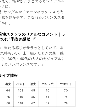
添えて、軽やかにまとめるカジュアルル
ックに。
夏:
サンダルやチェーンネックレスで抜
け感を効かせて、こなれたバカンススタ
イルに。
 男性スタッフのリアルなコメント｜ラ
なのに“手抜き感ゼロ”
肌に当たる感じがサラッとしていて、本
に気持ちいい。上下揃えたときの統一感
で、30代・40代の大人のカジュアルに
ょうどいいバランスです。」
サイズ情報
着丈
バスト
袖丈
パンツ丈
ウエスト
64
102
45
40
70
66
110
45
41
74
68
118
47
42
78