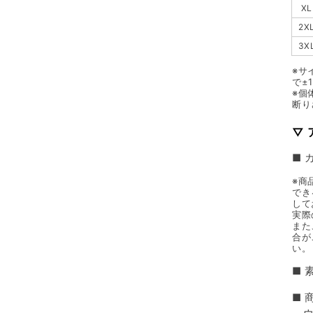
XL
2X
3X
※サ
で±
※個
断り
▽
■ 
※商
でき
して
実際
また
合が
い。
■ 
■ 