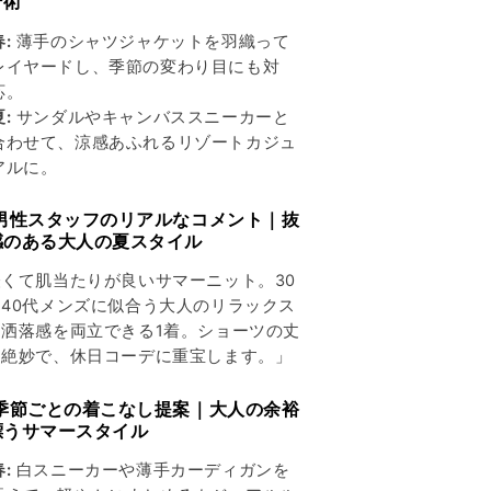
デ術
春:
薄手のシャツジャケットを羽織って
レイヤードし、季節の変わり目にも対
応。
夏:
サンダルやキャンバススニーカーと
合わせて、涼感あふれるリゾートカジュ
アルに。
 男性スタッフのリアルなコメント｜抜
感のある大人の夏スタイル
軽くて肌当たりが良いサマーニット。30
40代メンズに似合う大人のリラックス
と洒落感を両立できる1着。ショーツの丈
も絶妙で、休日コーデに重宝します。」
 季節ごとの着こなし提案｜大人の余裕
漂うサマースタイル
春:
白スニーカーや薄手カーディガンを