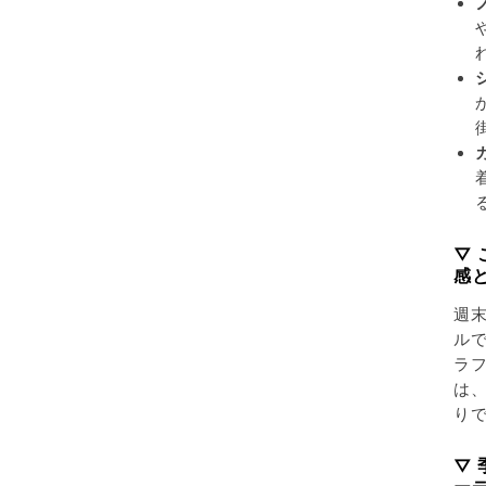
▽
感
週
ル
ラ
は、
り
▽