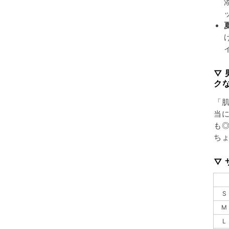
▽
ク
「
当
も◎
ち
▽ 
S
M
L