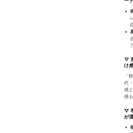
ー
▽
け
「
代・
感
感
▽
が