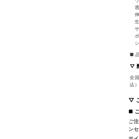
ウ
透
伸
生
サ
ポ
シ
■ 
▽ 
全国
込
▽
■ 
ご注
ンセ
サイ