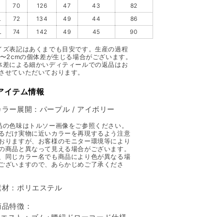
70
126
47
43
82
L
72
134
49
44
86
L
74
142
49
45
90
イズ表記はあくまでも目安です。生産の過程
1〜2cmの個体差が生じる場合がございます。
体差による細かいディティールでの返品はお
させていただいております。
 アイテム情報
カラー展開：パープル / アイボリー
品の色味はトルソー画像をご参照ください。
るだけ実物に近いカラーを再現するよう注意
おりますが、お客様のモニター環境等により
の商品と異なって見える場合がございます。
、同じカラー名でも商品により色が異なる場
ございますので、あらかじめご了承くださ
素材：ポリエステル
商品特徴：