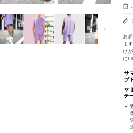
お届
ます
けが
にL
サ
ブ
▽
×
テ