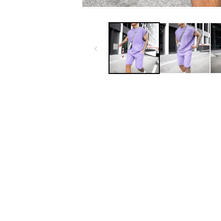
モ
ー
ダ
ル
で
メ
デ
ィ
ア
(1)
を
開
く