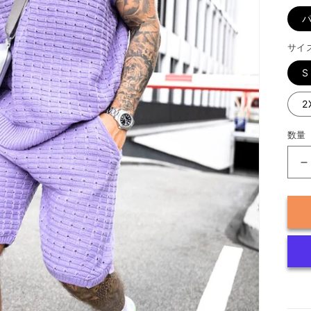
格
サイ
S
2
数量