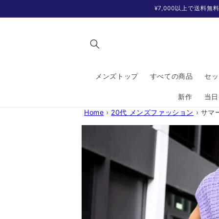
コンテ
¥7,000以上で送料
ンツに
進む
メンズトップ
すべての商品
セッ
新作
当日
Home
›
20代 メンズファッション
›
サマ
商品情
報にス
キップ