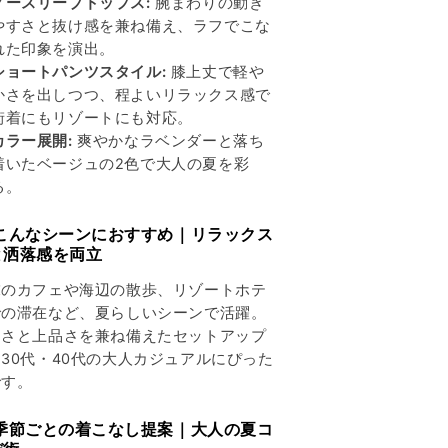
ノースリーブトップス:
腕まわりの動き
ン
ン
やすさと抜け感を兼ね備え、ラフでこな
ツ
ツ
れた印象を演出。
の
の
ショートパンツスタイル:
膝上丈で軽や
数
数
かさを出しつつ、程よいリラックス感で
量
量
街着にもリゾートにも対応。
を
を
カラー展開:
爽やかなラベンダーと落ち
減
増
着いたベージュの2色で大人の夏を彩
ら
や
る。
す
す
 こんなシーンにおすすめ｜リラックス
と洒落感を両立
末のカフェや海辺の散歩、リゾートホテ
での滞在など、夏らしいシーンで活躍。
フさと上品さを兼ね備えたセットアップ
30代・40代の大人カジュアルにぴった
です。
 季節ごとの着こなし提案｜大人の夏コ